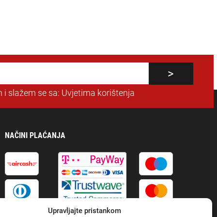
 i slažem se sa:
Uvjetima korištenja
NAČINI PLAĆANJA
Upravljajte pristankom