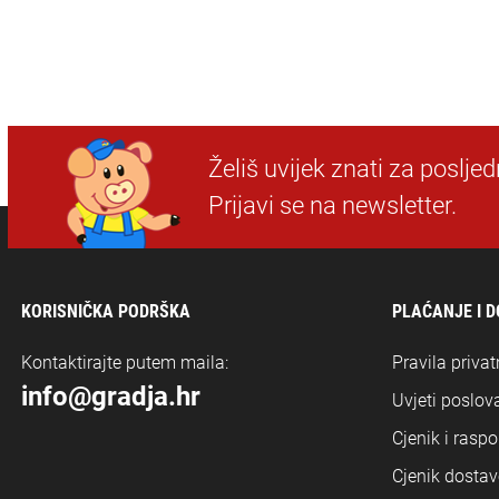
Želiš uvijek znati za poslje
Prijavi se na newsletter.
KORISNIČKA PODRŠKA
PLAĆANJE I 
Kontaktirajte putem maila:
Pravila privat
info@gradja.hr
Uvjeti poslova
Cjenik i rasp
Cjenik dostav