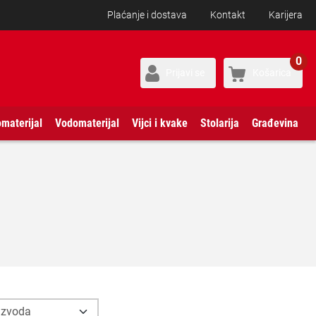
Plaćanje i dostava
Kontakt
Karijera
0
Prijavi se
Košarica
omaterijal
Vodomaterijal
Vijci i kvake
Stolarija
Građevina