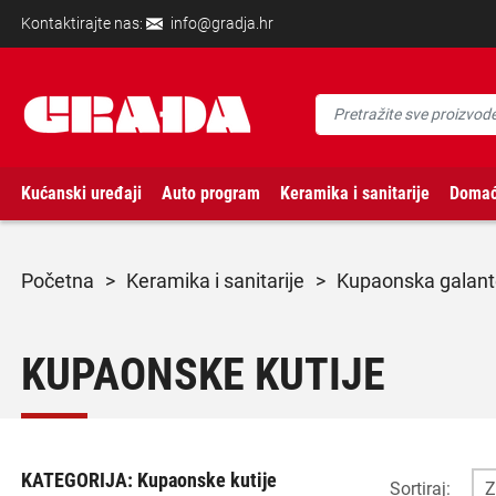
Kontaktirajte nas:
info@gradja.hr
Kućanski uređaji
Auto program
Keramika i sanitarije
Domać
početna
>
keramika i sanitarije
>
kupaonska galant
KUPAONSKE KUTIJE
KATEGORIJA:
Kupaonske kutije
Sortiraj: