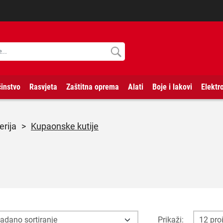
instvo
Rasvjeta
Zaštitna oprema
Alati
Boje i lakovi
Elektr
erija
>
Kupaonske kutije
Prikaži: