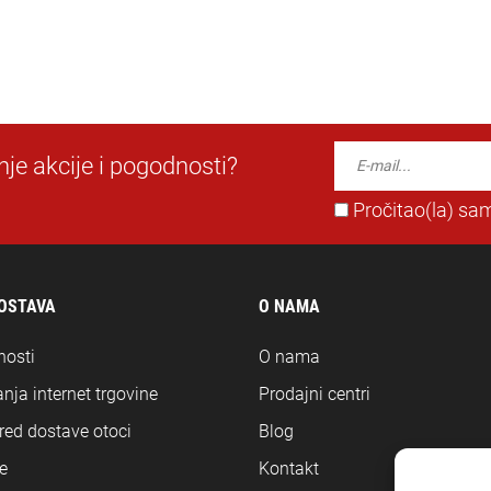
dnje akcije i pogodnosti?
Pročitao(la) sam
DOSTAVA
O NAMA
nosti
O nama
nja internet trgovine
Prodajni centri
ored dostave otoci
Blog
e
Kontakt