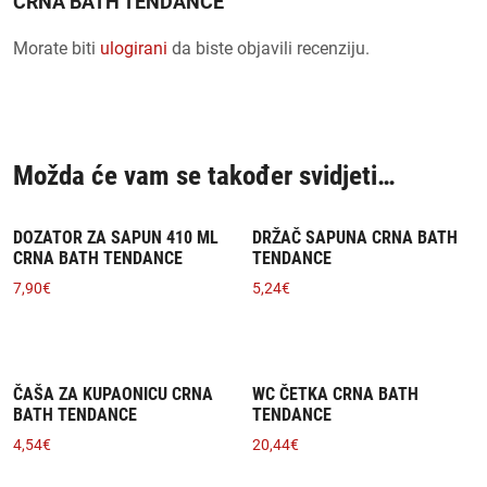
CRNA BATH TENDANCE”
Morate biti
ulogirani
da biste objavili recenziju.
Možda će vam se također svidjeti…
DOZATOR ZA SAPUN 410 ML
DRŽAČ SAPUNA CRNA BATH
CRNA BATH TENDANCE
TENDANCE
7,90
€
5,24
€
ČAŠA ZA KUPAONICU CRNA
WC ČETKA CRNA BATH
BATH TENDANCE
TENDANCE
4,54
€
20,44
€