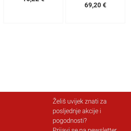
69,20
€
Želiš uvijek znati za
posljednje akcije i
pogodnosti?
Prijavi se na newsletter.