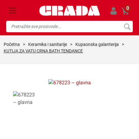
0
početna
>
keramika i sanitarije
>
kupaonska galanterija
>
KUTIJA ZA VATU CRNA BATH TENDANCE