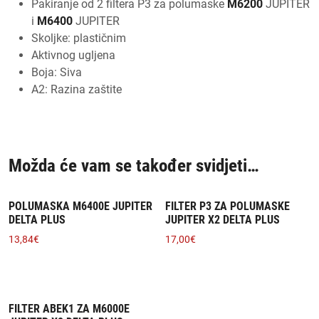
Pakiranje od 2 filtera P3 za polumaske
M6200
JUPITER
i
M6400
JUPITER
Skoljke: plastičnim
Aktivnog ugljena
Boja: Siva
A2: Razina zaštite
Možda će vam se također svidjeti…
POLUMASKA M6400E JUPITER
FILTER P3 ZA POLUMASKE
DELTA PLUS
JUPITER X2 DELTA PLUS
13,84
€
17,00
€
FILTER ABEK1 ZA M6000E