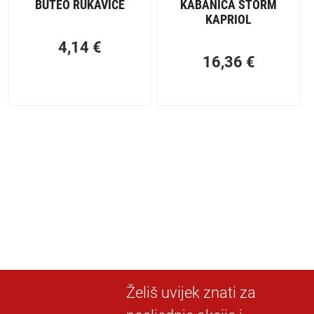
BUTEO RUKAVICE
KABANICA STORM
KAPRIOL
4,14
€
16,36
€
Želiš uvijek znati za