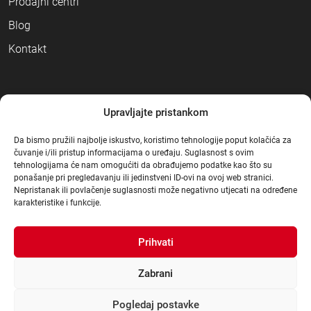
Prodajni centri
Blog
Kontakt
NAČINI PLAĆANJA
Upravljajte pristankom
Da bismo pružili najbolje iskustvo, koristimo tehnologije poput kolačića za
čuvanje i/ili pristup informacijama o uređaju. Suglasnost s ovim
tehnologijama će nam omogućiti da obrađujemo podatke kao što su
ponašanje pri pregledavanju ili jedinstveni ID-ovi na ovoj web stranici.
Nepristanak ili povlačenje suglasnosti može negativno utjecati na određene
karakteristike i funkcije.
Prihvati
Zabrani
Pogledaj postavke