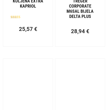
KOLJENA EXTRA
TREGER
KAPRIOL
CORPORATE
M6SAL BIJELA
DELTA PLUS
Ocjenjeno
5.00
25,57
€
od 5
28,94
€