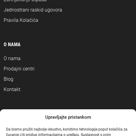
Jednostrani raskid ugovora
Pravila Kolačića
O NAMA
O nama
Prodajni centri
Blog
Kontakt
NAČINI PLAĆANJA
Upravljajte pristankom
Da bismo pružili najbolje iskustvo, koristimo tehnologije poput kolačića za
čuvanje i/ili pristup informacijama o uređaju. Suglasnost s ovim