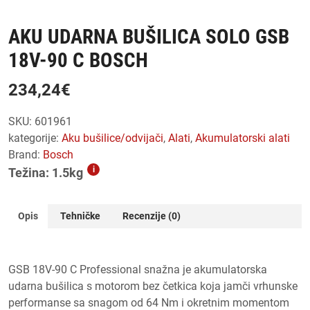
AKU UDARNA BUŠILICA SOLO GSB
18V-90 C BOSCH
234,24
€
SKU:
601961
kategorije:
aku bušilice/odvijači
,
alati
,
akumulatorski alati
Brand:
Bosch
i
Težina: 1.5kg
Opis
Tehničke
Recenzije (0)
GSB 18V-90 C Professional snažna je akumulatorska
udarna bušilica s motorom bez četkica koja jamči vrhunske
performanse sa snagom od 64 Nm i okretnim momentom