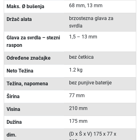
68 mm, 13 mm
Maks. Ø bušenja
brzostezna glava za
Držač alata
svrdla
1,5 – 13 mm
Glava za svrdla – stezni
raspon
bez četkica
Određene značajke
1.2 kg
Neto Težina
bez punjive baterije
Težina, napomena
77 mm
Širina
210 mm
Visina
175 mm
Dužina
(D x Š x V) 175 x 77 x
dim.