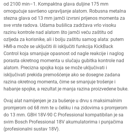
od 2100 min–1. Kompaktna glava duljine 175 mm
omogućuje savršeno upravljanje alatom. Robusna metalna
stezna glava od 13 mm jamči izvrsni prijenos momenta za
sve vrste radova. Udarna bušilica zadržava vrlo visoku
razinu kontrole nad alatom što jamči veću zaštitu od
ozljeda za korisnike, ali i bolju zaštitu samog alata: putem
HMI-a može se uključiti ili isključiti funkcija KickBack
Control koja smanjuje opasnost od nagle reakcije i naglog
porasta okretnog momenta u slučaju gubitka kontrole nad
alatom. Precizna spojka koja se može uključivati i
isključivati prekida premošćenje ako se dosegne zadana
razina okretnog momenta, čime se smanjuje trošenje i
habanje spojke, a rezultat je manja razina proizvedene buke.
Ovaj alat namijenjen je za bušenje u drvu s maksimalnim
promjerom od 68 mm te u čeliku i na zidovima s promjerom
do 13 mm. GBH 18V-90 C Professional kompatibilan je sa
svim Bosch Professional 18V akumulatorima i punjačima
(profesionalni sustav 18V).