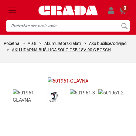
0
početna
>
alati
>
akumulatorski alati
>
aku bušilice/odvijači
>
AKU UDARNA BUŠILICA SOLO GSB 18V-90 C BOSCH