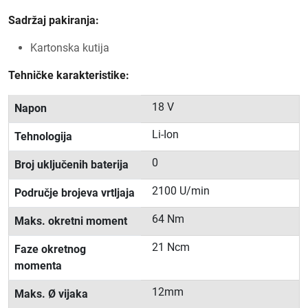
Sadržaj pakiranja:
Kartonska kutija
Tehničke karakteristike:
18 V
Napon
Li-Ion
Tehnologija
0
Broj uključenih baterija
2100 U/min
Područje brojeva vrtljaja
64 Nm
Maks. okretni moment
21 Ncm
Faze okretnog
momenta
12mm
Maks. Ø vijaka