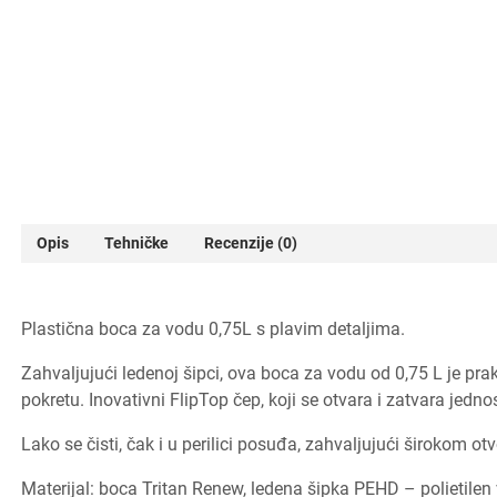
Opis
Tehničke
Recenzije (0)
Plastična boca za vodu 0,75L s plavim detaljima.
Zahvaljujući ledenoj šipci, ova boca za vodu od 0,75 L je prakt
pokretu. Inovativni FlipTop čep, koji se otvara i zatvara je
Lako se čisti, čak i u perilici posuđa, zahvaljujući širokom otv
Materijal: boca Tritan Renew, ledena šipka PEHD – polietilen 