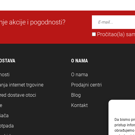
dnje akcije i pogodnosti?
Pročitao(la) sam
DOSTAVA
O NAMA
nosti
O nama
nja internet trgovine
Prodajni centri
ored dostave otoci
Blog
e
Kontakt
šača
Da bismo pruž
pristup inf
 otpada
obrađujemo p