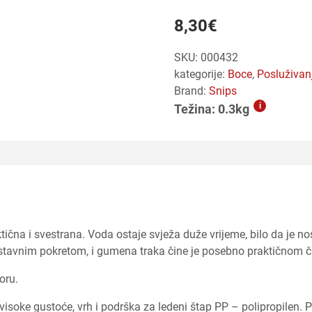
8,30
€
SKU:
000432
kategorije:
boce
,
posluživa
Brand:
Snips
i
Težina: 0.3kg
ična i svestrana. Voda ostaje svježa duže vrijeme, bilo da je nosi
dnostavnim pokretom, i gumena traka čine je posebno praktičnom č
oru.
visoke gustoće, vrh i podrška za ledeni štap PP – polipropilen.