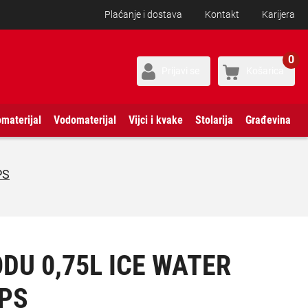
Plaćanje i dostava
Kontakt
Karijera
0
Prijavi se
Košarica
omaterijal
Vodomaterijal
Vijci i kvake
Stolarija
Građevina
PS
DU 0,75L ICE WATER
IPS