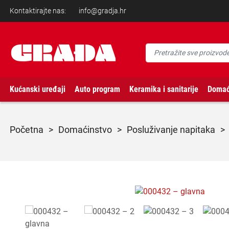
Kontaktirajte nas:
info@gradja.hr
Kućanski uređaji
Auto program
Keramika i sanitarije
Domać
početna
>
domaćinstvo
>
posluživanje napitaka
>