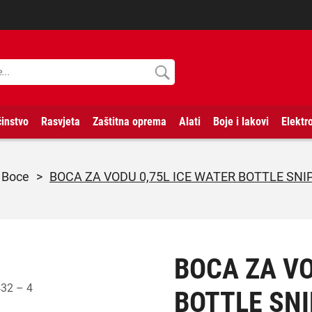
instvo
Rasvjeta
Zaštitna oprema
Alati
Boje i lakovi
Elektr
boce
>
BOCA ZA VODU 0,75L ICE WATER BOTTLE SNI
BOCA ZA VO
BOTTLE SN