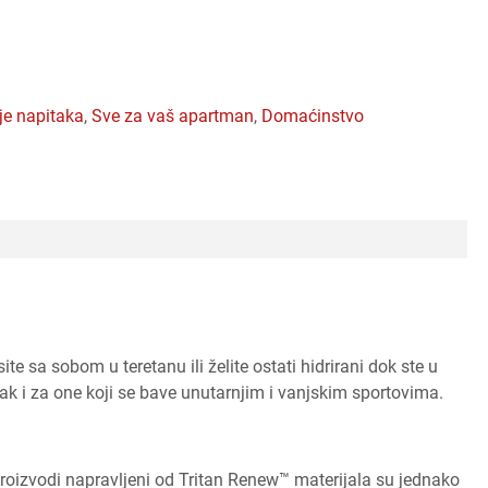
nje napitaka
,
sve za vaš apartman
,
domaćinstvo
te sa sobom u teretanu ili želite ostati hidrirani dok ste u
ak i za one koji se bave unutarnjim i vanjskim sportovima.
 Proizvodi napravljeni od Tritan Renew™ materijala su jednako