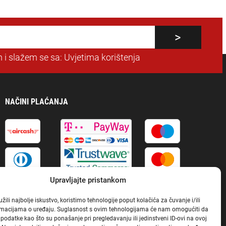
 i slažem se sa:
Uvjetima korištenja
NAČINI PLAĆANJA
Upravljajte pristankom
ili najbolje iskustvo, koristimo tehnologije poput kolačića za čuvanje i/ili
ormacijama o uređaju. Suglasnost s ovim tehnologijama će nam omogućiti da
odatke kao što su ponašanje pri pregledavanju ili jedinstveni ID-ovi na ovoj