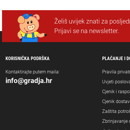
Želiš uvijek znati za poslje
Prijavi se na newsletter.
KORISNIČKA PODRŠKA
PLAĆANJE I 
Kontaktirajte putem maila:
Pravila privat
info@gradja.hr
Uvjeti poslova
Cjenik i rasp
Cjenik dostav
Zaštita potro
Zbrinjavanje