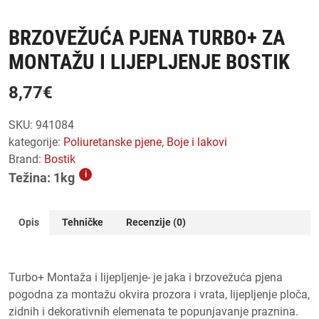
BRZOVEŽUĆA PJENA TURBO+ ZA
MONTAŽU I LIJEPLJENJE BOSTIK
8,77
€
SKU:
941084
kategorije:
poliuretanske pjene
,
boje i lakovi
Brand:
Bostik
i
Težina: 1kg
Opis
Tehničke
Recenzije (0)
Turbo+ Montaža i lijepljenje- je jaka i brzovežuća pjena
pogodna za montažu okvira prozora i vrata, lijepljenje ploča,
zidnih i dekorativnih elemenata te popunjavanje praznina.