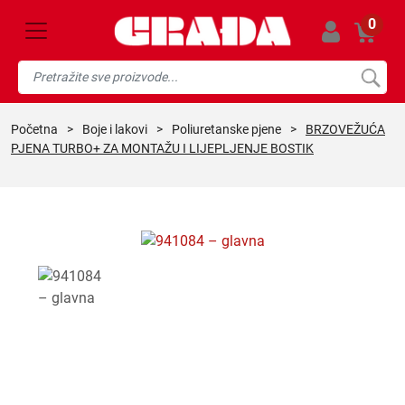
0
početna
>
boje i lakovi
>
poliuretanske pjene
>
BRZOVEŽUĆA
PJENA TURBO+ ZA MONTAŽU I LIJEPLJENJE BOSTIK