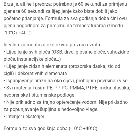
Brza je, ali ne i prebrza: potrebno je 60 sekundi za primjenu
pjene te 60 sekundi za lijepljenje kako biste dobili jako
početno prianjanje. Formula za sva godišnja doba čini ovu
pjenu pogodnom za primjenu na temperaturama između
-10°C i +40°C.
Idealna za montažu oko okvira prozora i vrata
• Lijepljenje svih ploča (OSB, drvo, gipsane ploče, suhozidne
ploče, instalacijske ploče…)
• Lijepljenje zidanih elemenata (prozorska daska, zid od
cigli) i dekorativnih elemenata
• Ispunjavanje praznina oko cijevi, probojnih površina i više
• Svi materijali osim PE, PP, PC, PMMA, PTFE, meka plastika,
neoprenske i bitumenske podloge
• Nije prikladno za trajno opterećenje vodom. Nije prikladno
za popunjavanje šupljina s nedovoljno vlage.
• Interijer i eksterijer
Formula za sva godišnja doba (-10°C +40°C)