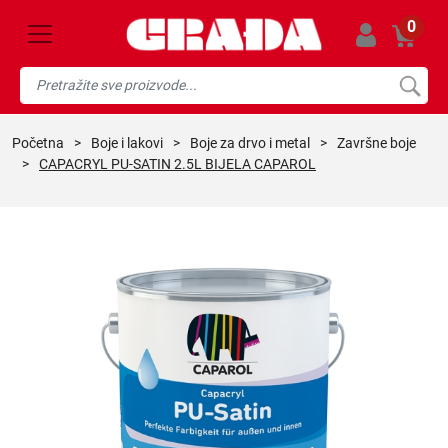
0
početna
>
boje i lakovi
>
boje za drvo i metal
>
završne boje
>
CAPACRYL PU-SATIN 2.5L BIJELA CAPAROL