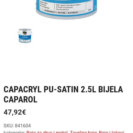
CAPACRYL PU-SATIN 2.5L BIJELA
CAPAROL
47,92
€
SKU:
841604
kategorije:
boje za drvo i metal
,
završne boje
,
boje i lakovi