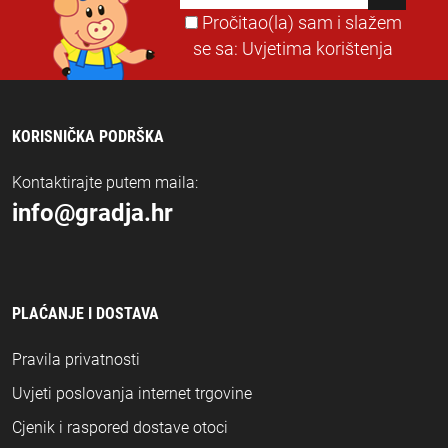
Pročitao(la) sam i slažem
se sa:
Uvjetima korištenja
KORISNIČKA PODRŠKA
Kontaktirajte putem maila:
info@gradja.hr
PLAĆANJE I DOSTAVA
Pravila privatnosti
Uvjeti poslovanja internet trgovine
Cjenik i raspored dostave otoci