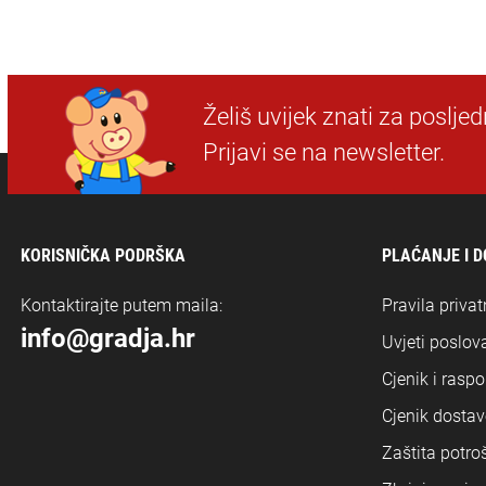
Želiš uvijek znati za poslje
Prijavi se na newsletter.
KORISNIČKA PODRŠKA
PLAĆANJE I 
Kontaktirajte putem maila:
Pravila privat
info@gradja.hr
Uvjeti poslova
Cjenik i rasp
Cjenik dostav
Zaštita potro