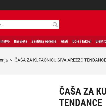
instvo
Rasvjeta
Zaštitna oprema
Alati
Boje i lakovi
Elektr
erija
>
ČAŠA ZA KUPAONICU SIVA AREZZO TENDANC
ČAŠA ZA K
TENDANCE