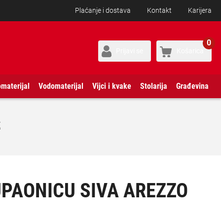
Plaćanje i dostava
Kontakt
Karijera
0
Prijavi se
Košarica
omaterijal
Vodomaterijal
Vijci i kvake
Stolarija
Građevina
E
UPAONICU SIVA AREZZO