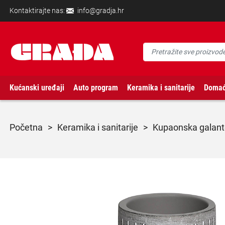
Kontaktirajte nas:
info@gradja.hr
Kućanski uređaji
Auto program
Keramika i sanitarije
Domać
početna
>
keramika i sanitarije
>
kupaonska galant