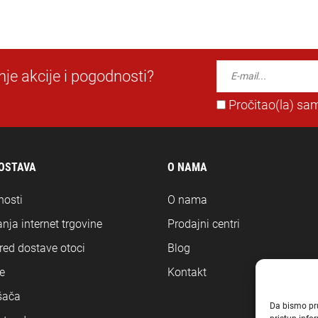
dnje akcije i pogodnosti?
Pročitao(la) sam
DOSTAVA
O NAMA
nosti
O nama
nja internet trgovine
Prodajni centri
ored dostave otoci
Blog
e
Kontakt
šača
Da bismo pruž