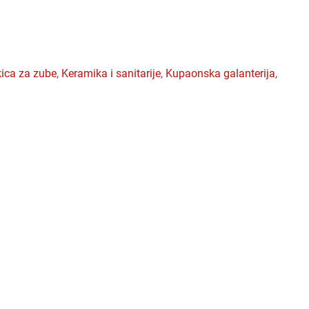
tkica za zube
,
keramika i sanitarije
,
kupaonska galanterija
,