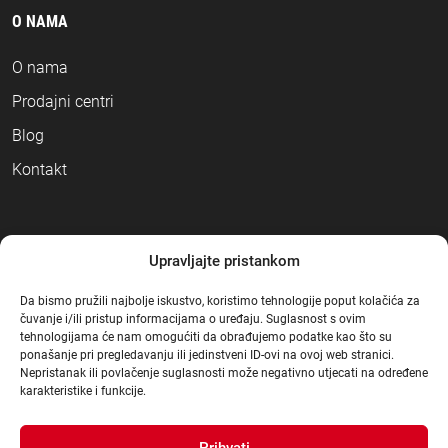
O NAMA
O nama
Prodajni centri
Blog
Kontakt
NAČINI PLAĆANJA
Upravljajte pristankom
Da bismo pružili najbolje iskustvo, koristimo tehnologije poput kolačića za
čuvanje i/ili pristup informacijama o uređaju. Suglasnost s ovim
tehnologijama će nam omogućiti da obrađujemo podatke kao što su
ponašanje pri pregledavanju ili jedinstveni ID-ovi na ovoj web stranici.
Nepristanak ili povlačenje suglasnosti može negativno utjecati na određene
karakteristike i funkcije.
Prihvati