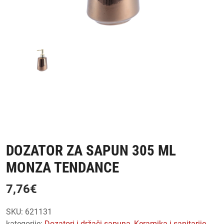
DOZATOR ZA SAPUN 305 ML
MONZA TENDANCE
7,76
€
SKU:
621131
kategorije:
dozatori i držači sapuna
,
keramika i sanitarije
,