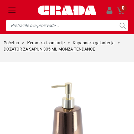
0
početna
>
keramika i sanitarije
>
kupaonska galanterija
>
DOZATOR ZA SAPUN 305 ML MONZA TENDANCE