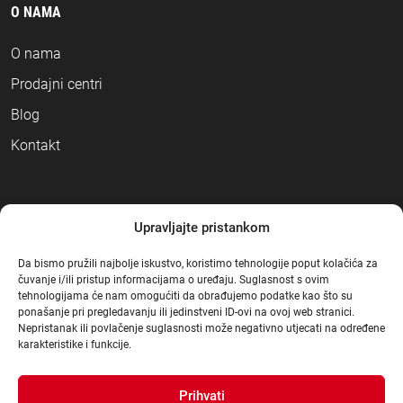
O NAMA
O nama
Prodajni centri
Blog
Kontakt
NAČINI PLAĆANJA
Upravljajte pristankom
Da bismo pružili najbolje iskustvo, koristimo tehnologije poput kolačića za
čuvanje i/ili pristup informacijama o uređaju. Suglasnost s ovim
tehnologijama će nam omogućiti da obrađujemo podatke kao što su
ponašanje pri pregledavanju ili jedinstveni ID-ovi na ovoj web stranici.
Nepristanak ili povlačenje suglasnosti može negativno utjecati na određene
karakteristike i funkcije.
Prihvati