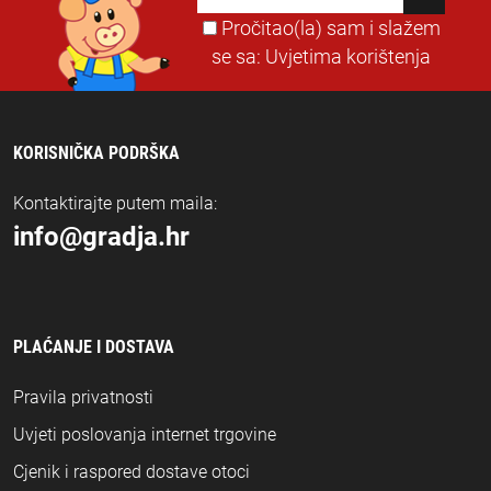
Pročitao(la) sam i slažem
se sa:
Uvjetima korištenja
KORISNIČKA PODRŠKA
Kontaktirajte putem maila:
info@gradja.hr
PLAĆANJE I DOSTAVA
Pravila privatnosti
Uvjeti poslovanja internet trgovine
Cjenik i raspored dostave otoci