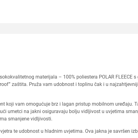
visokokvalitetnog materijala – 100% poliestera POLAR FLEECE s
proof” zaštita. Pruža vam udobnost i toplinu čak i u najzahtjevn
 koji vam omogućuje brz i lagan pristup mobilnom uređaju. Tako
ći umetci na jakni osiguravaju bolju vidljivost u uvjetima smanje
ima smanjene vidljivosti.
 vjetra te udobnost u hladnim uvjetima. Ova jakna je savršen izbor 