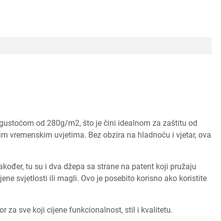
 gustoćom od 280g/m2, što je čini idealnom za zaštitu od
ijim vremenskim uvjetima. Bez obzira na hladnoću i vjetar, ova
đer, tu su i dva džepa sa strane na patent koji pružaju
ne svjetlosti ili magli. Ovo je posebito korisno ako koristite
za sve koji cijene funkcionalnost, stil i kvalitetu.