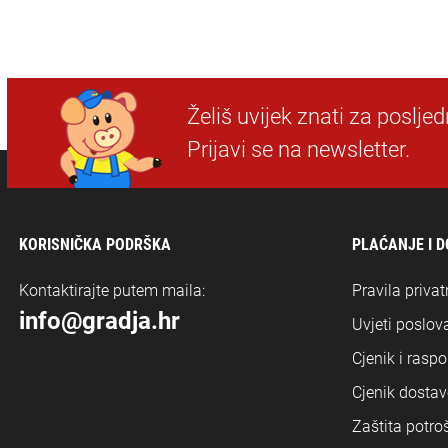
Želiš uvijek znati za poslje
Prijavi se na newsletter.
KORISNIČKA PODRŠKA
PLAĆANJE I 
Kontaktirajte putem maila:
Pravila privat
info@gradja.hr
Uvjeti poslova
Cjenik i rasp
Cjenik dostav
Zaštita potro