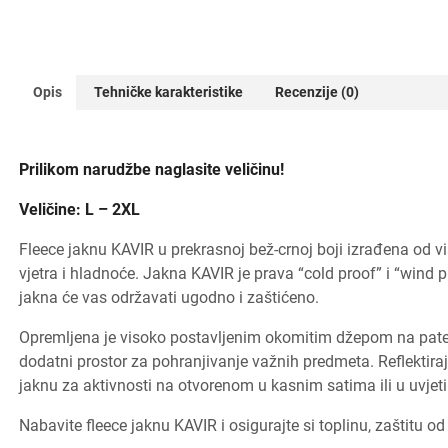
Opis
Tehničke karakteristike
Recenzije (0)
Prilikom narudžbe naglasite veličinu!
Veličine: L – 2XL
Fleece jaknu KAVIR u prekrasnoj bež-crnoj boji izrađena od 
vjetra i hladnoće. Jakna KAVIR je prava “cold proof” i “wind 
jakna će vas održavati ugodno i zaštićeno.
Opremljena je visoko postavljenim okomitim džepom na patent
dodatni prostor za pohranjivanje važnih predmeta. Reflektiraju
jaknu za aktivnosti na otvorenom u kasnim satima ili u uvjet
Nabavite fleece jaknu KAVIR i osigurajte si toplinu, zaštitu od