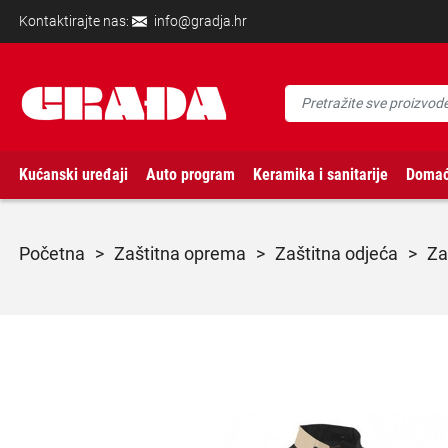
Kontaktirajte nas:
info@gradja.hr
Kućanski uređaji
Auto program
Keramika i sanitarije
Domać
početna
>
zaštitna oprema
>
zaštitna odjeća
>
z