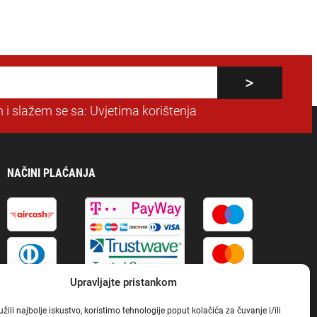
 i slažem se sa:
Uvjetima korištenja
NAČINI PLAĆANJA
Upravljajte pristankom
ili najbolje iskustvo, koristimo tehnologije poput kolačića za čuvanje i/ili