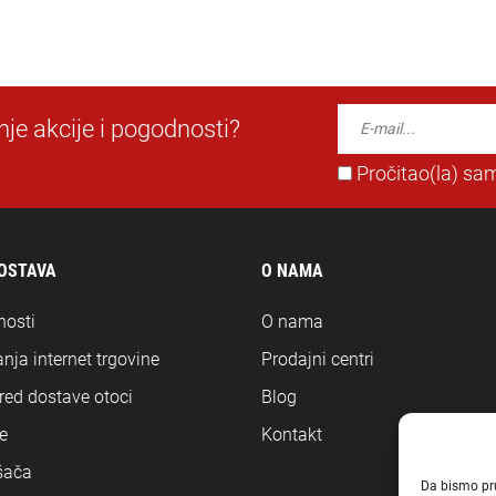
dnje akcije i pogodnosti?
Pročitao(la) sam
DOSTAVA
O NAMA
nosti
O nama
nja internet trgovine
Prodajni centri
ored dostave otoci
Blog
e
Kontakt
šača
Da bismo pruž