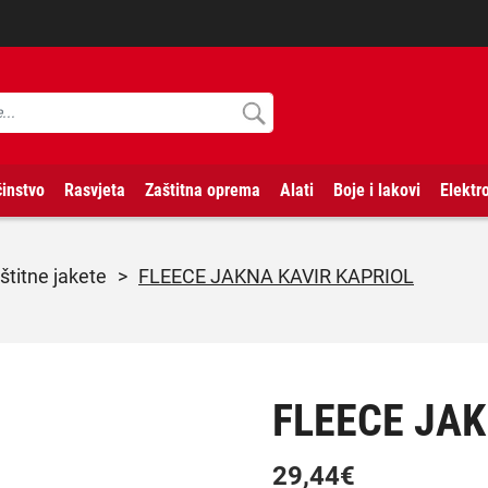
instvo
Rasvjeta
Zaštitna oprema
Alati
Boje i lakovi
Elektr
aštitne jakete
>
FLEECE JAKNA KAVIR KAPRIOL
FLEECE JAK
29,44
€