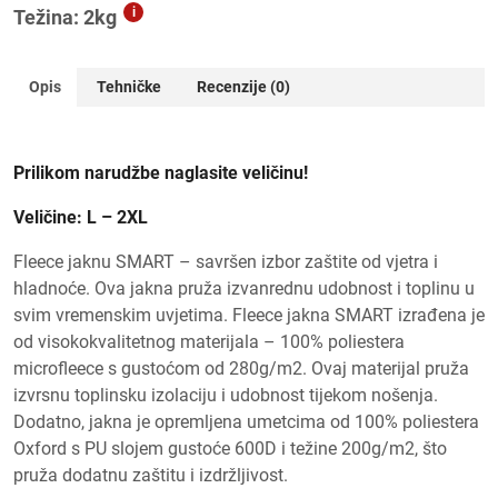
i
Težina: 2kg
Opis
Tehničke
Recenzije (0)
Prilikom narudžbe naglasite veličinu!
Veličine: L – 2XL
Fleece jaknu SMART – savršen izbor zaštite od vjetra i
hladnoće. Ova jakna pruža izvanrednu udobnost i toplinu u
svim vremenskim uvjetima. Fleece jakna SMART izrađena je
od visokokvalitetnog materijala – 100% poliestera
microfleece s gustoćom od 280g/m2. Ovaj materijal pruža
izvrsnu toplinsku izolaciju i udobnost tijekom nošenja.
Dodatno, jakna je opremljena umetcima od 100% poliestera
Oxford s PU slojem gustoće 600D i težine 200g/m2, što
pruža dodatnu zaštitu i izdržljivost.