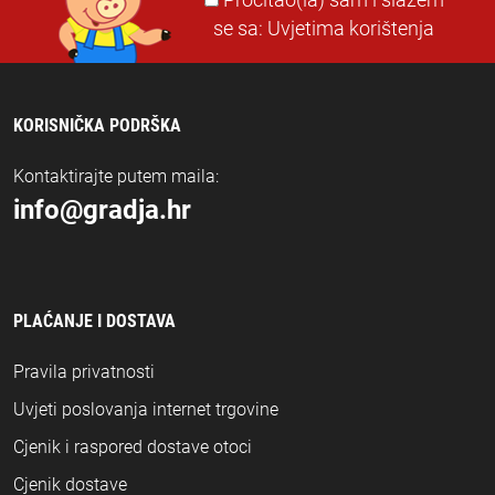
Pročitao(la) sam i slažem
se sa:
Uvjetima korištenja
KORISNIČKA PODRŠKA
Kontaktirajte putem maila:
info@gradja.hr
PLAĆANJE I DOSTAVA
Pravila privatnosti
Uvjeti poslovanja internet trgovine
Cjenik i raspored dostave otoci
Cjenik dostave