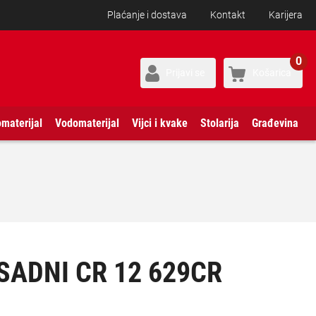
Plaćanje i dostava
Kontakt
Karijera
0
Prijavi se
Košarica
omaterijal
Vodomaterijal
Vijci i kvake
Stolarija
Građevina
SADNI CR 12 629CR