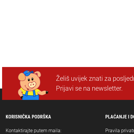
Želiš uvijek znati za poslje
Prijavi se na newsletter.
KORISNIČKA PODRŠKA
PLAĆANJE I 
Kontaktirajte putem maila:
Pravila privat