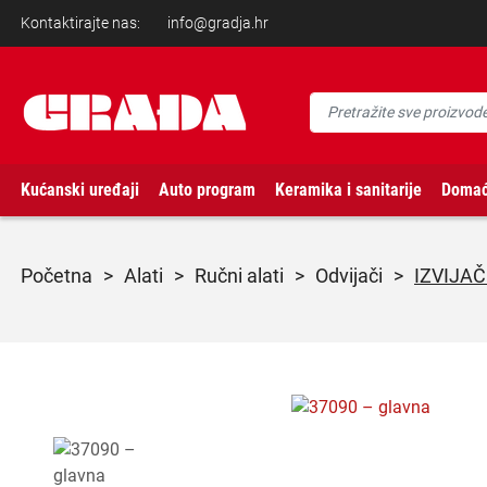
Kontaktirajte nas:
info@gradja.hr
Kućanski uređaji
Auto program
Keramika i sanitarije
Domać
početna
>
alati
>
ručni alati
>
odvijači
>
IZVIJAČ