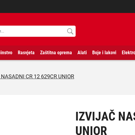
instvo
Rasvjeta
Zaštitna oprema
Alati
Boje i lakovi
Elektr
 NASADNI CR 12 629CR UNIOR
IZVIJAČ NA
UNIOR