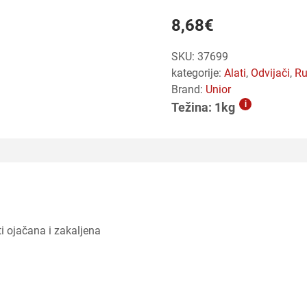
8,68
€
SKU:
37699
kategorije:
alati
,
odvijači
,
r
Brand:
Unior
i
Težina: 1kg
i ojačana i zakaljena