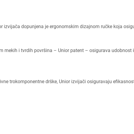
nior izvijača dopunjena je ergonomskim dizajnom ručke koja osigura
ekih i tvrdih površina – Unior patent – osigurava udobnost i 
ivne trokomponentne drške, Unior izvijači osiguravaju efikasnost