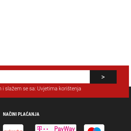
 i slažem se sa:
Uvjetima korištenja
NAČINI PLAĆANJA