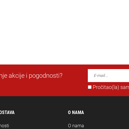
dnje akcije i pogodnosti?
Pročitao(la) sam
DOSTAVA
O NAMA
nosti
O nama