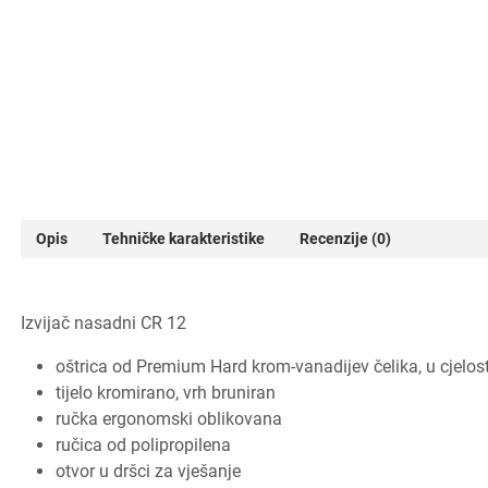
Opis
Tehničke karakteristike
Recenzije (0)
Izvijač nasadni CR 12
oštrica od Premium Hard krom-vanadijev čelika, u cjelost
tijelo kromirano, vrh bruniran
ručka ergonomski oblikovana
ručica od polipropilena
otvor u dršci za vješanje