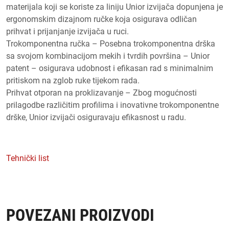
materijala koji se koriste za liniju Unior izvijača dopunjena je
ergonomskim dizajnom ručke koja osigurava odličan
prihvat i prijanjanje izvijača u ruci.
Trokomponentna ručka – Posebna trokomponentna drška
sa svojom kombinacijom mekih i tvrdih površina – Unior
patent – osigurava udobnost i efikasan rad s minimalnim
pritiskom na zglob ruke tijekom rada.
Prihvat otporan na proklizavanje – Zbog mogućnosti
prilagodbe različitim profilima i inovativne trokomponentne
drške, Unior izvijači osiguravaju efikasnost u radu.
Tehnički list
POVEZANI PROIZVODI