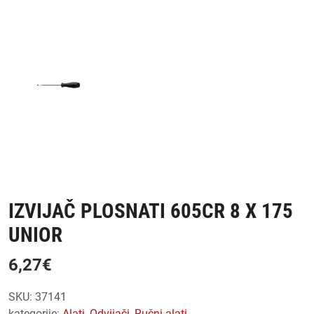
IZVIJAČ PLOSNATI 605CR 8 X 175
UNIOR
6,27
€
SKU:
37141
kategorije:
alati
,
odvijači
,
ručni alati