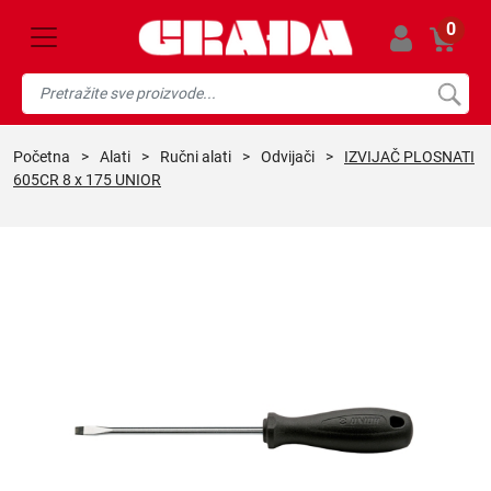
0
početna
>
alati
>
ručni alati
>
odvijači
>
IZVIJAČ PLOSNATI
605CR 8 x 175 UNIOR