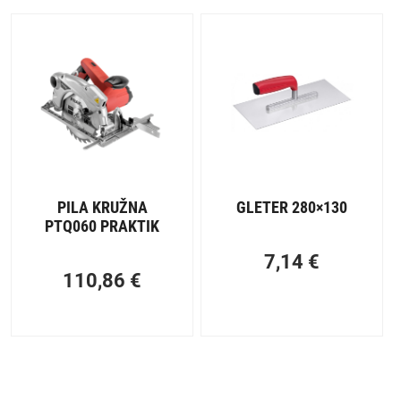
PILA KRUŽNA
GLETER 280×130
PTQ060 PRAKTIK
7,14
€
110,86
€