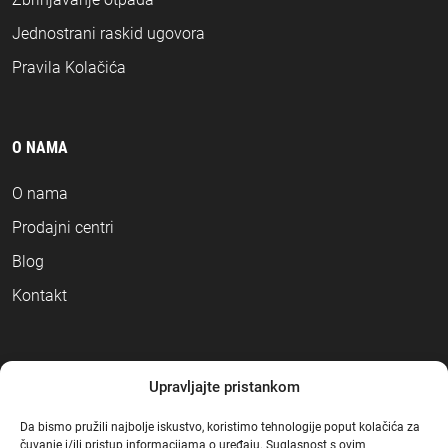
Jednostrani raskid ugovora
Pravila Kolačića
O NAMA
O nama
Prodajni centri
Blog
Kontakt
NAČINI PLAĆANJA
Upravljajte pristankom
Da bismo pružili najbolje iskustvo, koristimo tehnologije poput kolačića za
čuvanje i/ili pristup informacijama o uređaju. Suglasnost s ovim