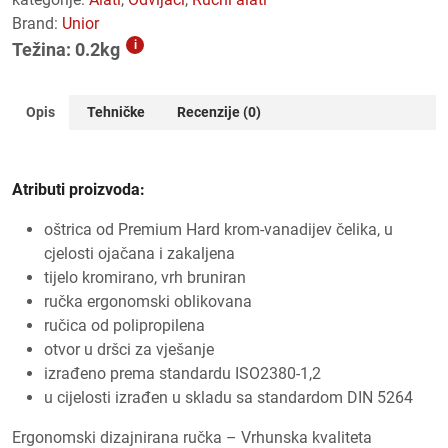
Brand:
Unior
i
Težina: 0.2kg
Opis
Tehničke
Recenzije (0)
Atributi proizvoda:
oštrica od Premium Hard krom-vanadijev čelika, u
cjelosti ojačana i zakaljena
tijelo kromirano, vrh bruniran
ručka ergonomski oblikovana
ručica od polipropilena
otvor u dršci za vješanje
izrađeno prema standardu ISO2380-1,2
u cijelosti izrađen u skladu sa standardom DIN 5264
Ergonomski dizajnirana ručka – Vrhunska kvaliteta