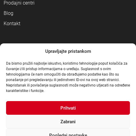
Prodajni centri
Blog
Kontakt
NAČINI PLAĆANJA
Upravljajte pristankom
Da bismo pružili najbolje iskustvo, koristimo tehnologije poput kolačića za
čuvanje i/ili pristup informacijama o uređaju. Suglasnost s ovim
tehnologijama će nam omogućiti da obrađujemo podatke kao što su
ponašanje pri pregledavanju ili jedinstveni ID-ovi na ovoj web stranici.
Nepristanak ili povlačenje suglasnosti može negativno utjecati na određene
karakteristike i funkcije.
Prihvati
Zabrani
Pogledaj postavke