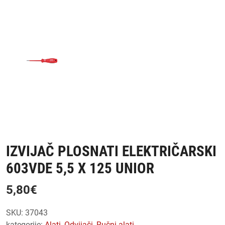
IZVIJAČ PLOSNATI ELEKTRIČARSKI
603VDE 5,5 X 125 UNIOR
5,80
€
SKU:
37043
kategorije:
alati
,
odvijači
,
ručni alati