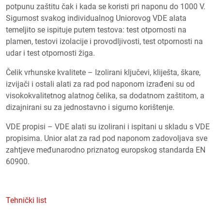
potpunu zaštitu čak i kada se koristi pri naponu do 1000 V.
Sigurnost svakog individualnog Uniorovog VDE alata
temeljito se ispituje putem testova: test otpornosti na
plamen, testovi izolacije i provodljivosti, test otpornosti na
udar i test otpornosti žiga.
Čelik vrhunske kvalitete – Izolirani ključevi, kliješta, škare,
izvijači i ostali alati za rad pod naponom izrađeni su od
visokokvalitetnog alatnog čelika, sa dodatnom zaštitom, a
dizajnirani su za jednostavno i sigurno korištenje.
VDE propisi – VDE alati su izolirani i ispitani u skladu s VDE
propisima. Unior alat za rad pod naponom zadovoljava sve
zahtjeve međunarodno priznatog europskog standarda EN
60900.
Tehnički list