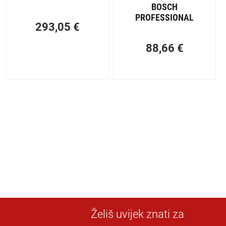
BOSCH
PROFESSIONAL
293,05
€
88,66
€
Želiš uvijek znati za