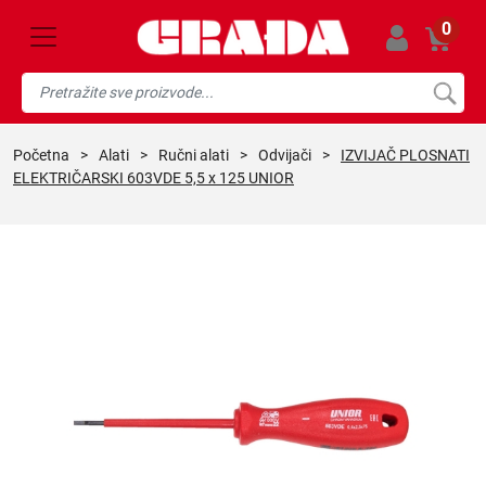
0
početna
>
alati
>
ručni alati
>
odvijači
>
IZVIJAČ PLOSNATI
ELEKTRIČARSKI 603VDE 5,5 x 125 UNIOR