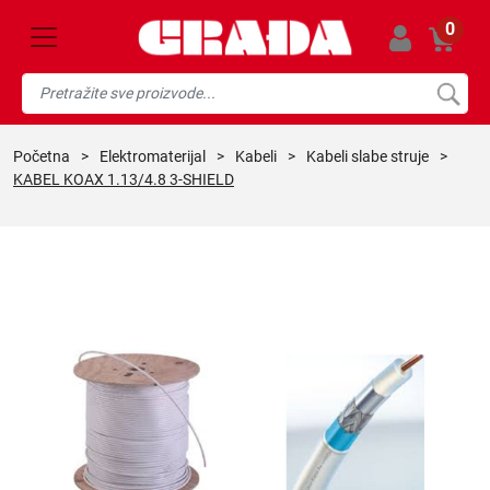
0
početna
>
elektromaterijal
>
kabeli
>
kabeli slabe struje
>
KABEL KOAX 1.13/4.8 3-SHIELD