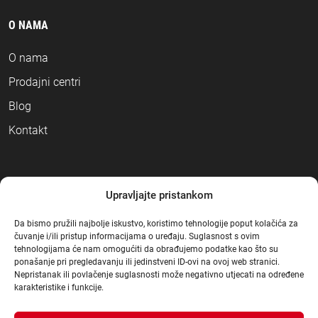
O NAMA
O nama
Prodajni centri
Blog
Kontakt
NAČINI PLAĆANJA
Upravljajte pristankom
Da bismo pružili najbolje iskustvo, koristimo tehnologije poput kolačića za
čuvanje i/ili pristup informacijama o uređaju. Suglasnost s ovim
tehnologijama će nam omogućiti da obrađujemo podatke kao što su
ponašanje pri pregledavanju ili jedinstveni ID-ovi na ovoj web stranici.
Nepristanak ili povlačenje suglasnosti može negativno utjecati na određene
karakteristike i funkcije.