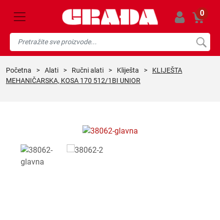
0
početna
>
alati
>
ručni alati
>
kliješta
>
KLIJEŠTA
MEHANIČARSKA, KOSA 170 512/1BI UNIOR