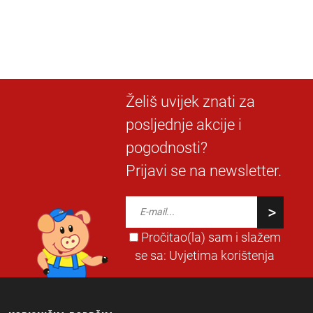
Želiš uvijek znati za
posljednje akcije i
pogodnosti?
Prijavi se na newsletter.
Pročitao(la) sam i slažem
se sa:
Uvjetima korištenja