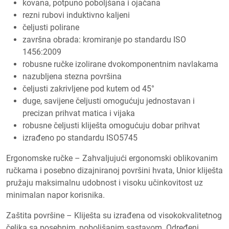
kovana, potpuno poboljšana i ojačana
rezni rubovi induktivno kaljeni
čeljusti polirane
završna obrada: kromiranje po standardu ISO
1456:2009
robusne ručke izolirane dvokomponentnim navlakama
nazubljena stezna površina
čeljusti zakrivljene pod kutem od 45°
duge, savijene čeljusti omogućuju jednostavan i
precizan prihvat matica i vijaka
robusne čeljusti kliješta omogućuju dobar prihvat
izrađeno po standardu ISO5745
Ergonomske ručke – Zahvaljujući ergonomski oblikovanim
ručkama i posebno dizajniranoj površini hvata, Unior kliješta
pružaju maksimalnu udobnost i visoku učinkovitost uz
minimalan napor korisnika.
Zaštita površine – Kliješta su izrađena od visokokvalitetnog
čelika sa posebnim, poboljšanim sastavom. Određeni