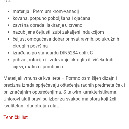
materijal: Premium krom-vanadij
kovana, potpuno poboljšana i ojačana
završna obrada: lakiranje u crveno
nazubljene čeljusti, zubi zakaljeni indukcijom
čeljust omogućava dobar prihvat ravnih, polukružnih i
okruglih površina
izrađeno po standardu DIN5234 oblik C
prihvat, rotacija ili zatezanje okruglih ili višekutnih
cijevi, matica i prirubnica
Materijali vrhunske kvalitete – Pomno osmišljen dizajn i
precizna izrada sprječavaju oštećenja radnih predmeta čak i
pri značajnim opterećenjima. S takvim karakteristikama,
Uniorovi alati pravi su izbor za svakog majstora koji želi
kvalitetan i dugotrajan alat.
Tehnički list