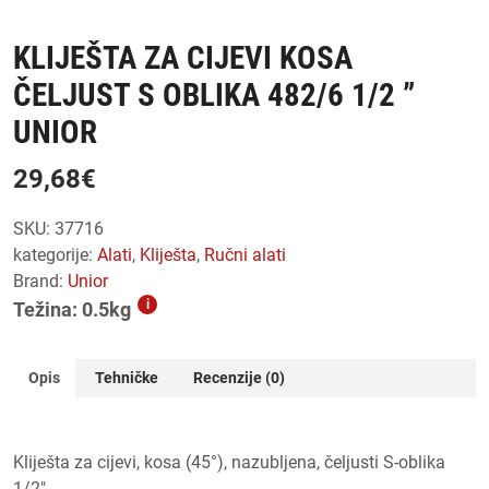
KLIJEŠTA ZA CIJEVI KOSA
ČELJUST S OBLIKA 482/6 1/2 ”
UNIOR
29,68
€
SKU:
37716
kategorije:
alati
,
kliješta
,
ručni alati
Brand:
Unior
i
Težina: 0.5kg
Opis
Tehničke
Recenzije (0)
Kliješta za cijevi, kosa (45°), nazubljena, čeljusti S-oblika
1/2″