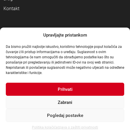
Kontakt
NAČINI PLAĆANJA
Upravljajte pristankom
Da bismo pružili najbolje iskustvo, koristimo tehnologije poput kolačića za
čuvanje i/ili pristup informacijama o uređaju. Suglasnost s ovim
tehnologijama će nam omogućiti da obrađujemo podatke kao što su
ponašanje pri pregledavanju ili jedinstveni ID-ovi na ovoj web stranici.
Nepristanak ili povlačenje suglasnosti može negativno utjecati na određene
karakteristike i funkcije.
Prihvati
Zabrani
Pogledaj postavke
© Građa 2021
.
|
Sva prava pridržana
|
Dizajn:
3d Mot
|
Izrada:
dcc4web
Politika kolačića
Izjava o zaštiti privatnosti