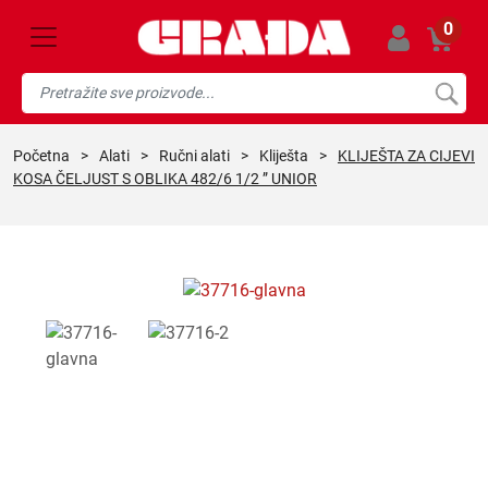
0
početna
>
alati
>
ručni alati
>
kliješta
>
KLIJEŠTA ZA CIJEVI
KOSA ČELJUST S OBLIKA 482/6 1/2 ” UNIOR