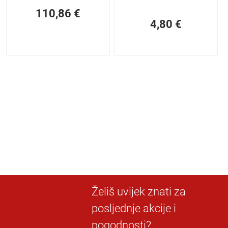
110,86
€
4,80
€
Želiš uvijek znati za
posljednje akcije i
pogodnosti?