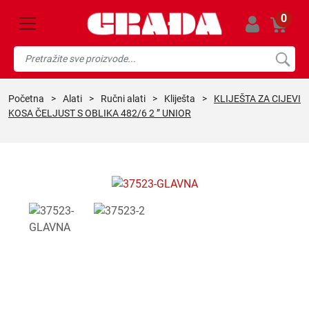
0
početna
>
alati
>
ručni alati
>
kliješta
>
KLIJEŠTA ZA CIJEVI
KOSA ČELJUST S OBLIKA 482/6 2 ” UNIOR