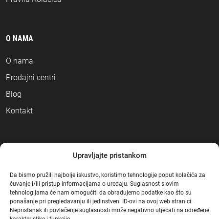
O NAMA
O nama
Prodajni centri
Blog
Kontakt
NAČINI PLAĆANJA
Upravljajte pristankom
Da bismo pružili najbolje iskustvo, koristimo tehnologije poput kolačića za
čuvanje i/ili pristup informacijama o uređaju. Suglasnost s ovim
tehnologijama će nam omogućiti da obrađujemo podatke kao što su
ponašanje pri pregledavanju ili jedinstveni ID-ovi na ovoj web stranici.
Nepristanak ili povlačenje suglasnosti može negativno utjecati na određene