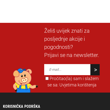
Želiš uvijek znati za
posljednje akcije i
pogodnosti?
Prijavi se na newsletter.
Pročitao(la) sam i slažem
se sa:
Uvjetima korištenja
KORISNIČKA PODRŠKA