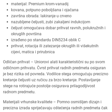
materijal: Premium krom-vanadij
kovana, potpuno poboljšana i ojačana
završna obrada: lakiranje u crveno
nazubljene čeljusti, zubi zakaljeni indukcijom
čeljust omogućava dobar prihvat ravnih, polukružnih i
okruglih površina
izrađeno po standardu DIN5234 oblik C
prihvat, rotacija ili zatezanje okruglih ili višekutnih
cijevi, matica i prirubnica
Odličan prihvat – Uniorovi alati karakteristični su po svom
odličnom prihvatu. Čvrst prihvat radnih predmeta osiguran
je bez rizika od povreda. Vodilice stega omogućuju precizno
kretanje čeljusti uz ručicu za brzo kretanje. Postavljanje
stege na rotirajuće postolje osigurava prilagodljivost
radnom predmetu.
Materijali vrhunske kvalitete – Pomno osmišljen dizajn i
precizna izrada spriječavaju oštećenja radnih predmeta čak