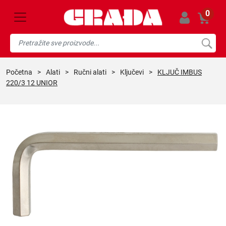
0
početna
>
alati
>
ručni alati
>
ključevi
>
KLJUČ IMBUS
220/3 12 UNIOR