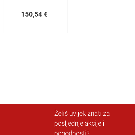
150,54
€
Želiš uvijek znati za
posljednje akcije i
pogodnosti?