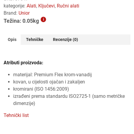
kategorije:
alati
,
ključevi
,
ručni alati
Brand:
Unior
i
Težina: 0.05kg
Opis
Tehničke
Recenzije (0)
Atributi proizvoda:
materijal: Premium Flex krom-vanadij
kovan, u cijelosti ojačan i zakaljen
kromirani (ISO 1456:2009)
izrađeni prema standardu ISO2725-1 (samo metričke
dimenzije)
Tehnički list