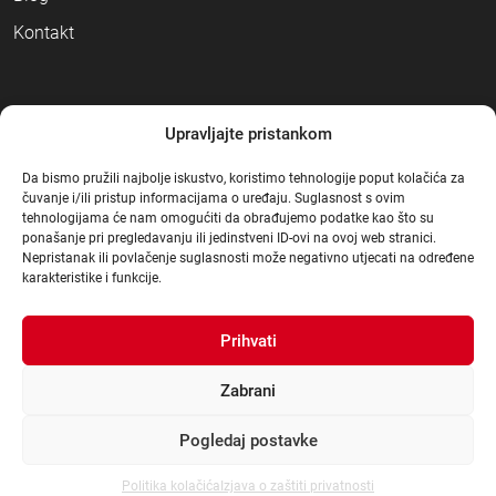
Kontakt
NAČINI PLAĆANJA
Upravljajte pristankom
Da bismo pružili najbolje iskustvo, koristimo tehnologije poput kolačića za
čuvanje i/ili pristup informacijama o uređaju. Suglasnost s ovim
tehnologijama će nam omogućiti da obrađujemo podatke kao što su
ponašanje pri pregledavanju ili jedinstveni ID-ovi na ovoj web stranici.
Nepristanak ili povlačenje suglasnosti može negativno utjecati na određene
karakteristike i funkcije.
Prihvati
Zabrani
Pogledaj postavke
© Građa 2021
.
|
Sva prava pridržana
|
Dizajn:
3d Mot
|
Izrada:
dcc4web
Politika kolačića
Izjava o zaštiti privatnosti