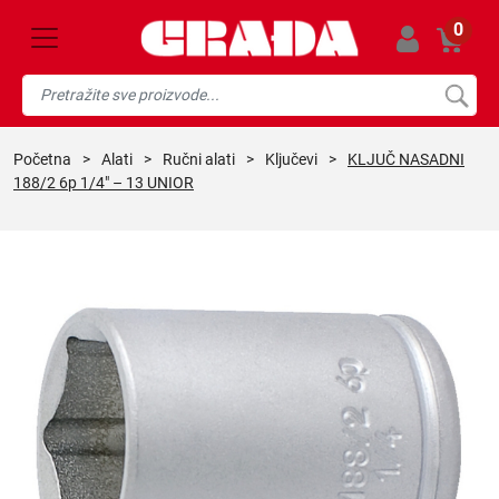
0
početna
>
alati
>
ručni alati
>
ključevi
>
KLJUČ NASADNI
188/2 6p 1/4″ – 13 UNIOR