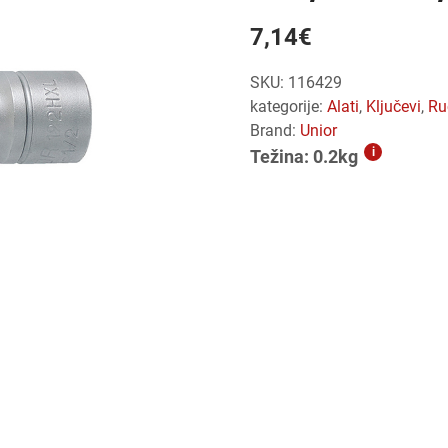
7,14
€
SKU:
116429
kategorije:
alati
,
ključevi
,
r
Brand:
Unior
i
Težina: 0.2kg