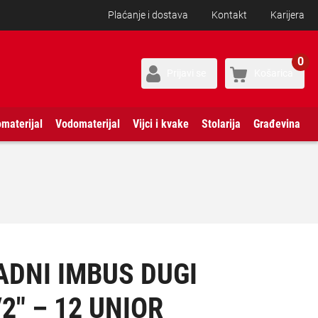
Plaćanje i dostava
Kontakt
Karijera
0
Prijavi se
Košarica
omaterijal
Vodomaterijal
Vijci i kvake
Stolarija
Građevina
ADNI IMBUS DUGI
2″ – 12 UNIOR