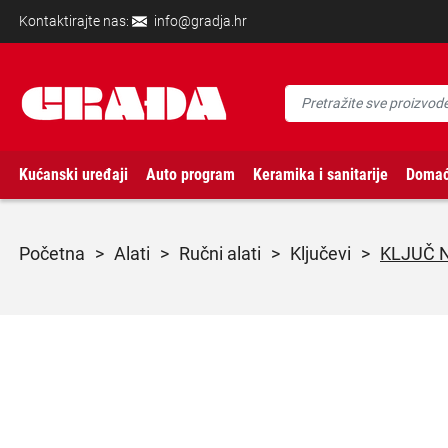
Kontaktirajte nas:
info@gradja.hr
Kućanski uređaji
Auto program
Keramika i sanitarije
Domać
početna
>
alati
>
ručni alati
>
ključevi
>
KLJUČ N