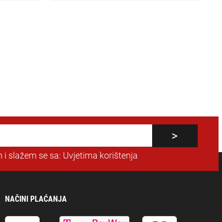
 i slažem se sa:
Uvjetima korištenja
NAČINI PLAĆANJA