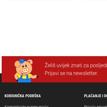
Želiš uvijek znati za poslje
Prijavi se na newsletter.
KORISNIČKA PODRŠKA
PLAĆANJE I 
Kontaktirajte putem maila:
Pravila privat