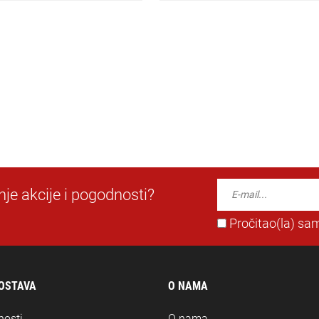
dnje akcije i pogodnosti?
Pročitao(la) sam
DOSTAVA
O NAMA
nosti
O nama