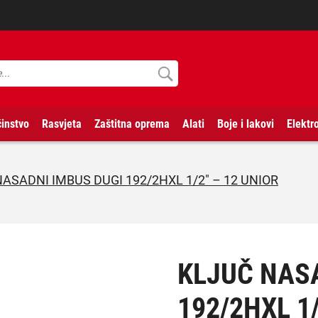
instvo
Rasvjeta
Zaštitna oprema
Alati
Boje i lakovi
Elektr
ASADNI IMBUS DUGI 192/2HXL 1/2″ – 12 UNIOR
KLJUČ NAS
192/2HXL 1/