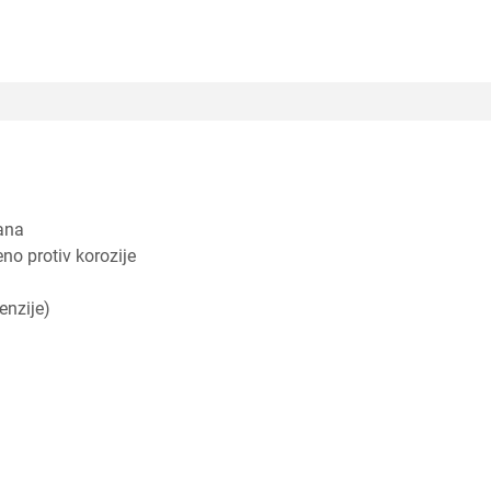
rana
eno protiv korozije
enzije)