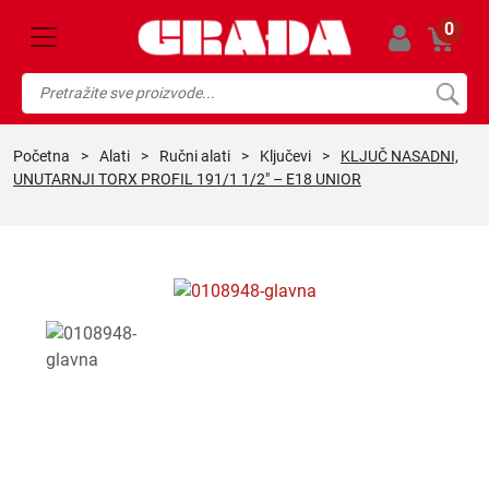
0
početna
>
alati
>
ručni alati
>
ključevi
>
KLJUČ NASADNI,
UNUTARNJI TORX PROFIL 191/1 1/2″ – E18 UNIOR