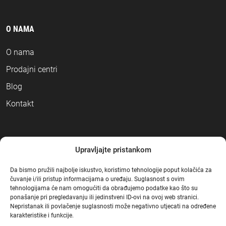
O NAMA
O nama
Prodajni centri
Blog
Kontakt
NAČINI PLAĆANJA
Upravljajte pristankom
Da bismo pružili najbolje iskustvo, koristimo tehnologije poput kolačića za
čuvanje i/ili pristup informacijama o uređaju. Suglasnost s ovim
tehnologijama će nam omogućiti da obrađujemo podatke kao što su
ponašanje pri pregledavanju ili jedinstveni ID-ovi na ovoj web stranici.
Nepristanak ili povlačenje suglasnosti može negativno utjecati na određene
karakteristike i funkcije.