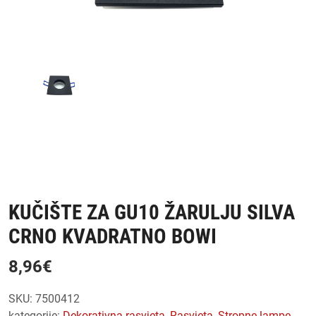
KUČIŠTE ZA GU10 ŽARULJU SILVA
CRNO KVADRATNO BOWI
8,96
€
SKU:
7500412
kategorije:
dekorativna rasvjeta
,
rasvjeta
,
stropne lampe
,