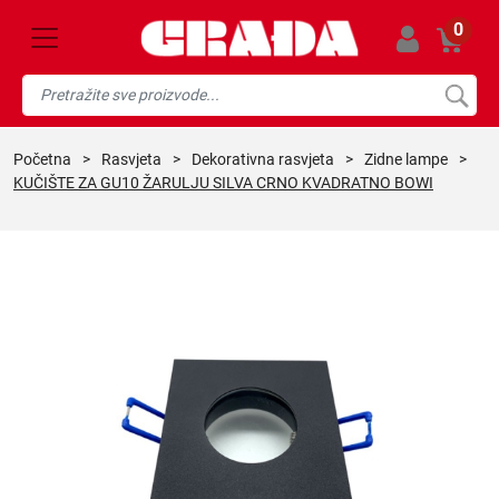
0
početna
>
rasvjeta
>
dekorativna rasvjeta
>
zidne lampe
>
KUČIŠTE ZA GU10 ŽARULJU SILVA CRNO KVADRATNO BOWI