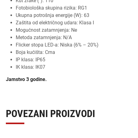
Kut zrake (°): 110
Fotobiološka skupina rizika: RG1
Ukupna potrošnja energije (W): 63
Zaštita od električnog udara: Klasa I
Mogućnost zatamnjenja: Ne
Metoda zatamnjenja: N/A
Flicker stopa LED-a: Niska (6% – 20%)
Boja kućišta: Crna
IP klasa: IP65
IK klasa: IK07
Jamstvo 3 godine.
POVEZANI PROIZVODI