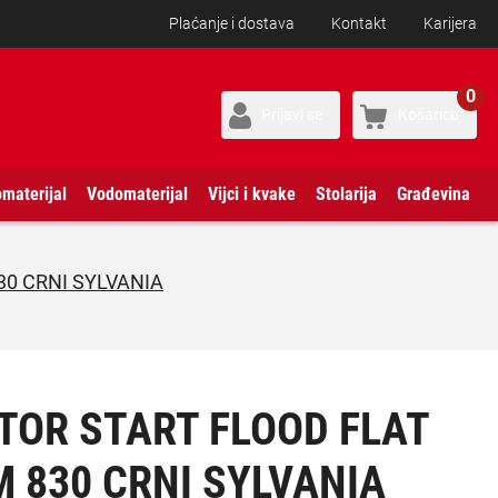
Plaćanje i dostava
Kontakt
Karijera
0
Prijavi se
Košarica
omaterijal
Vodomaterijal
Vijci i kvake
Stolarija
Građevina
30 CRNI SYLVANIA
TOR START FLOOD FLAT
M 830 CRNI SYLVANIA