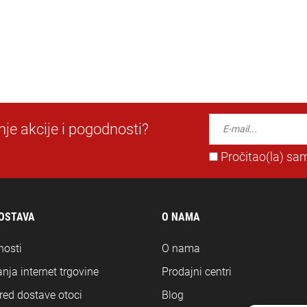
dnje akcije i pogodnosti?
Pročitao(la) sam
DOSTAVA
O NAMA
nosti
O nama
nja internet trgovine
Prodajni centri
ored dostave otoci
Blog