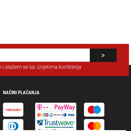
 i slažem se sa:
Uvjetima korištenja
NAČINI PLAĆANJA