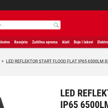
instvo
Rasvjeta
Zaštitna oprema
Alati
Boje i lakovi
Elektr
>
LED REFLEKTOR START FLOOD FLAT IP65 6500LM 8
LED REFLEK
IP65 6500L