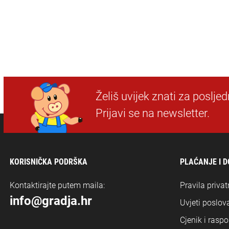
Želiš uvijek znati za poslje
Prijavi se na newsletter.
KORISNIČKA PODRŠKA
PLAĆANJE I 
Kontaktirajte putem maila:
Pravila privat
info@gradja.hr
Uvjeti poslova
Cjenik i rasp