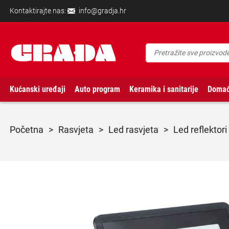
Kontaktirajte nas:
info@gradja.hr
Kućanski uređaji
Auto program
Keramika i sanitarije
Domać
početna
>
rasvjeta
>
led rasvjeta
>
led reflektori