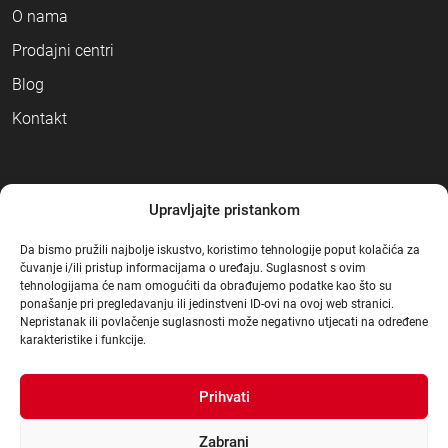
O nama
Prodajni centri
Blog
Kontakt
NAČINI PLAĆANJA
Upravljajte pristankom
Da bismo pružili najbolje iskustvo, koristimo tehnologije poput kolačića za
čuvanje i/ili pristup informacijama o uređaju. Suglasnost s ovim
tehnologijama će nam omogućiti da obrađujemo podatke kao što su
ponašanje pri pregledavanju ili jedinstveni ID-ovi na ovoj web stranici.
Nepristanak ili povlačenje suglasnosti može negativno utjecati na određene
karakteristike i funkcije.
Prihvati
Zabrani