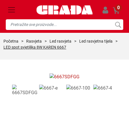
0
početna
>
rasvjeta
>
led rasvjeta
>
led rasvjetna tijela
>
LED spot svjetiljka 8W KAREN 6667