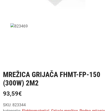
MREŽICA GRIJAČA FHMT-FP-150
(300W) 2M2
93,59
€
SKU:
823344
kategorije:
elektromaterijal
,
grijaće mrežice
,
podno grijanje