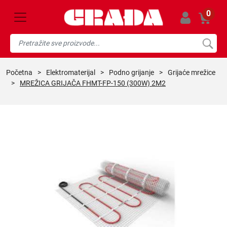
0
početna
>
elektromaterijal
>
podno grijanje
>
grijaće mrežice
>
MREŽICA GRIJAČA FHMT-FP-150 (300W) 2M2