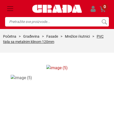
0
početna
>
građevina
>
fasade
>
mrežice i kutnici
>
PVC
tipla sa metalnim klinom 120mm