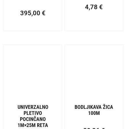
4,78
€
395,00
€
UNIVERZALNO
BODLJIKAVA ŽICA
PLETIVO
100M
POCINČANO
1M×25M RETA