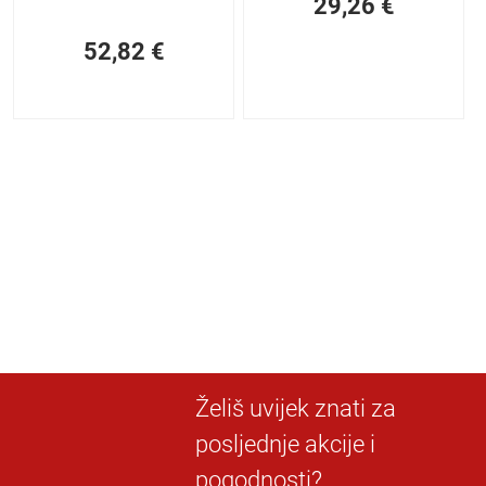
29,26
€
52,82
€
Želiš uvijek znati za
posljednje akcije i
pogodnosti?