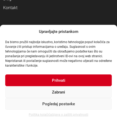
Kontakt
NAČINI PLAĆANJA
Upravljajte pristankom
Da bismo pružili najbolje iskustvo, koristimo tehnologije poput kolačića za
čuvanje i/ili pristup informacijama o uređaju. Suglasnost s ovim
tehnologijama će nam omogućiti da obrađujemo podatke kao što su
ponašanje pri pregledavanju ili jedinstveni ID-ovi na ovoj web stranici.
Nepristanak ili povlačenje suglasnosti može negativno utjecati na određene
karakteristike i funkcije.
Prihvati
Zabrani
Pogledaj postavke
© Građa 2021
.
|
Sva prava pridržana
|
Dizajn:
3d Mot
|
Izrada:
dcc4web
Politika kolačića
Izjava o zaštiti privatnosti