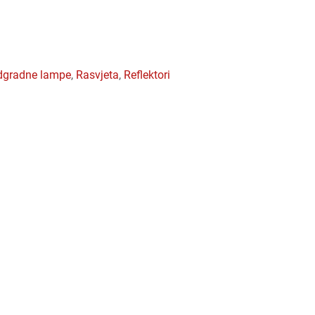
adgradne lampe
,
rasvjeta
,
reflektori