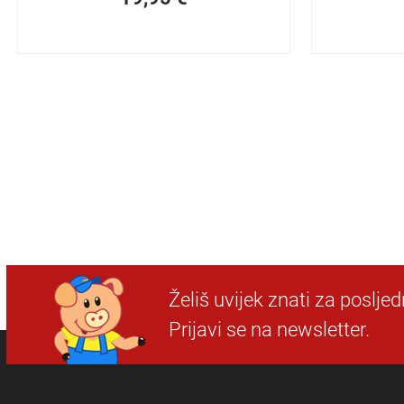
Želiš uvijek znati za poslje
Prijavi se na newsletter.