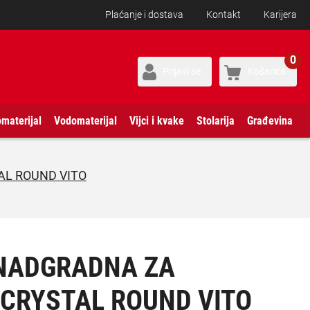
Plaćanje i dostava
Kontakt
Karijera
0
Prijavi se
Košarica
omaterijal
Vodomaterijal
Vijci i kvake
Stolarija
Građevina
AL ROUND VITO
NADGRADNA ZA
 CRYSTAL ROUND VITO