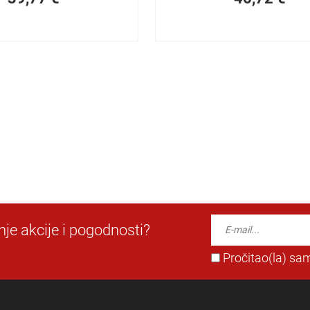
dnje akcije i pogodnosti?
Pročitao(la) sam