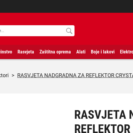
instvo
Rasvjeta
Zaštitna oprema
Alati
Boje i lakovi
Elektr
ktori
>
RASVJETA NADGRADNA ZA REFLEKTOR CRYST
RASVJETA 
REFLEKTOR