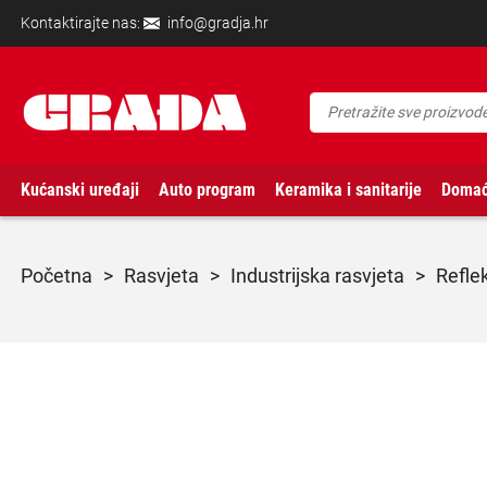
Kontaktirajte nas:
info@gradja.hr
Kućanski uređaji
Auto program
Keramika i sanitarije
Domać
početna
>
rasvjeta
>
industrijska rasvjeta
>
refle