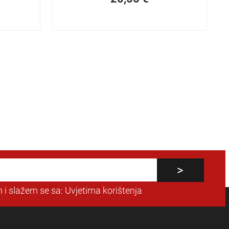
 i slažem se sa:
Uvjetima korištenja