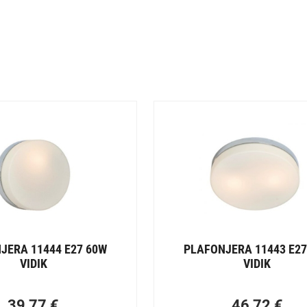
JERA 11444 E27 60W
PLAFONJERA 11443 E27
VIDIK
VIDIK
39,77
€
46,72
€