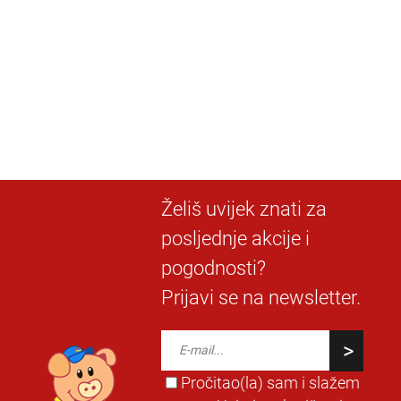
Želiš uvijek znati za
posljednje akcije i
pogodnosti?
Prijavi se na newsletter.
Pročitao(la) sam i slažem