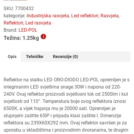
SKU:
7700432
kategorije:
industrijska rasvjeta
,
led reflektori
,
rasvjeta
,
reflektori
,
led rasvjeta
Brand:
LED-POL
i
Težina: 1.25kg
Opis
Tehničke
Recenzije (0)
Reflektor na stalku LED ORO-DIODO LED-POL opremljen je s
integriranim LED svjetlima snage 30W i napona od 220-
240V. Ovaj reflektor proizvodi svjetlosni tok od 2500lm i kut
svjetlosti od 110°. Temperatura boje ovog reflektora iznosi
6500K, a vijek trajanja mu je 20000 sati. Opremljen je
stupnjem zaštite 65IP i pripada klasi zaštite I. Dimenzije
reflektora su 239X60X292 mm. Ovaj reflektor savršen je za
uporabu u skladištima i proizvodnim dvoranama, te drugim