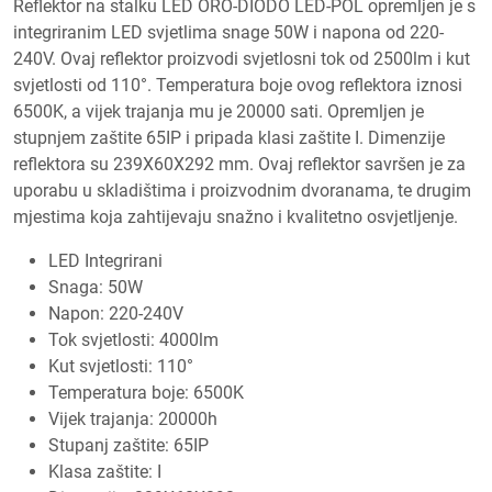
Reflektor na stalku LED ORO-DIODO LED-POL opremljen je s
integriranim LED svjetlima snage 50W i napona od 220-
240V. Ovaj reflektor proizvodi svjetlosni tok od 2500lm i kut
svjetlosti od 110°. Temperatura boje ovog reflektora iznosi
6500K, a vijek trajanja mu je 20000 sati. Opremljen je
stupnjem zaštite 65IP i pripada klasi zaštite I. Dimenzije
reflektora su 239X60X292 mm. Ovaj reflektor savršen je za
uporabu u skladištima i proizvodnim dvoranama, te drugim
mjestima koja zahtijevaju snažno i kvalitetno osvjetljenje.
LED Integrirani
Snaga: 50W
Napon: 220-240V
Tok svjetlosti: 4000lm
Kut svjetlosti: 110°
Temperatura boje: 6500K
Vijek trajanja: 20000h
Stupanj zaštite: 65IP
Klasa zaštite: I