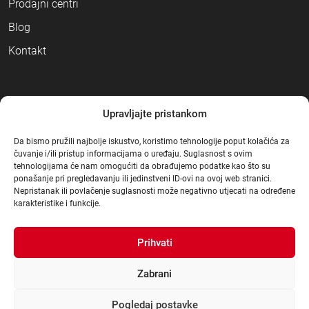
Prodajni centri
Blog
Kontakt
NAČINI PLAĆANJA
Upravljajte pristankom
Da bismo pružili najbolje iskustvo, koristimo tehnologije poput kolačića za
čuvanje i/ili pristup informacijama o uređaju. Suglasnost s ovim
tehnologijama će nam omogućiti da obrađujemo podatke kao što su
ponašanje pri pregledavanju ili jedinstveni ID-ovi na ovoj web stranici.
Nepristanak ili povlačenje suglasnosti može negativno utjecati na određene
karakteristike i funkcije.
Prihvati
Zabrani
Pogledaj postavke