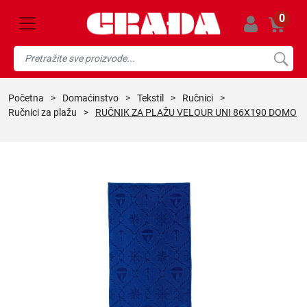
0
početna
>
domaćinstvo
>
tekstil
>
ručnici
>
ručnici za plažu
>
RUČNIK ZA PLAŽU VELOUR UNI 86X190 DOMO