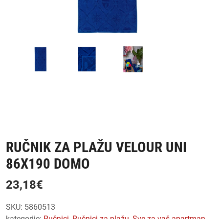
RUČNIK ZA PLAŽU VELOUR UNI
86X190 DOMO
23,18
€
SKU:
5860513
kategorije:
ručnici
,
ručnici za plažu
,
sve za vaš apartman
,