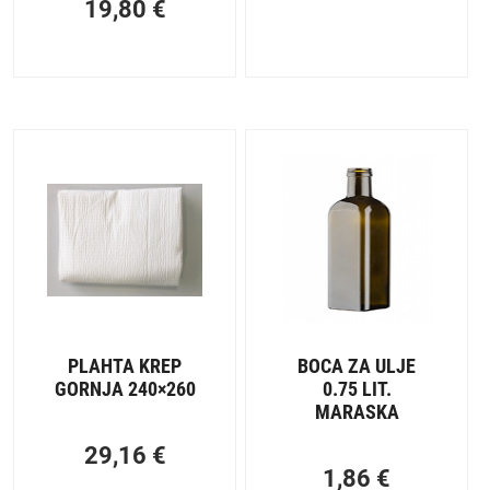
19,80
€
PLAHTA KREP
BOCA ZA ULJE
GORNJA 240×260
0.75 LIT.
MARASKA
29,16
€
1,86
€