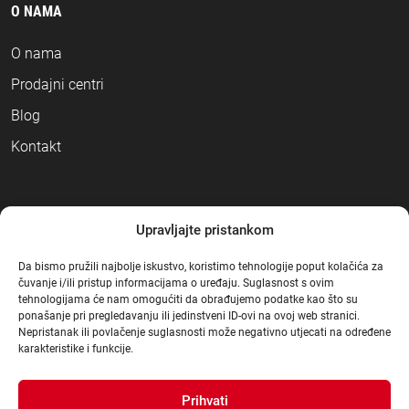
O NAMA
O nama
Prodajni centri
Blog
Kontakt
NAČINI PLAĆANJA
Upravljajte pristankom
Da bismo pružili najbolje iskustvo, koristimo tehnologije poput kolačića za
čuvanje i/ili pristup informacijama o uređaju. Suglasnost s ovim
tehnologijama će nam omogućiti da obrađujemo podatke kao što su
ponašanje pri pregledavanju ili jedinstveni ID-ovi na ovoj web stranici.
Nepristanak ili povlačenje suglasnosti može negativno utjecati na određene
karakteristike i funkcije.
Prihvati