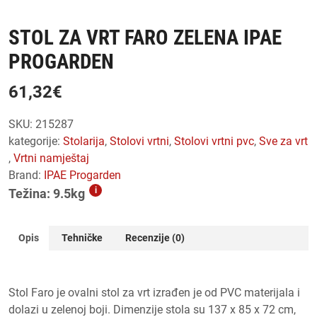
STOL ZA VRT FARO ZELENA IPAE
PROGARDEN
61,32
€
SKU:
215287
kategorije:
stolarija
,
stolovi vrtni
,
stolovi vrtni pvc
,
sve za vrt
,
vrtni namještaj
Brand:
IPAE Progarden
i
Težina: 9.5kg
Opis
Tehničke
Recenzije (0)
Stol Faro je ovalni stol za vrt izrađen je od PVC materijala i
dolazi u zelenoj boji. Dimenzije stola su 137 x 85 x 72 cm,