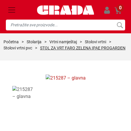
0
početna
>
stolarija
>
vrtni namještaj
>
stolovi vrtni
>
stolovi vrtni pvc
>
STOL ZA VRT FARO ZELENA IPAE PROGARDEN