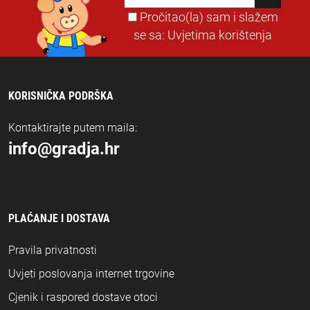
Pročitao(la) sam i slažem
se sa:
Uvjetima korištenja
KORISNIČKA PODRŠKA
Kontaktirajte putem maila:
info@gradja.hr
PLAĆANJE I DOSTAVA
Pravila privatnosti
Uvjeti poslovanja internet trgovine
Cjenik i raspored dostave otoci