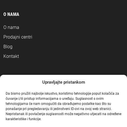
O NAMA
O nama
Prodajni centri
Blog
Kontakt
NAČINI PLAĆANJA
Upravljajte pristankom
Da bismo pružili najbolje iskustvo, koristimo tehnologije poput kolačića za
čuvanje i/ili pristup informacijama o uređaju. Suglasnost s ovim
tehnologijama će nam omogućiti da obrađujemo podatke kao što su
ponašanje pri pregledavanju ili jedinstveni ID-ovi na ovoj web stranici.
Nepristanak ili povlačenje suglasnosti može negativno utjecati na određene
karakteristike i funkcije.