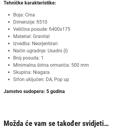
Tehničke karakteristike:
Boja: Crna
Dimenzije: fi510
Veličina posude: fi400x175
Material:
Granital
Izvedba:
Neorjentiran
Način ugradnje:
Usadni (I)
Broj posuda:
1
Minimalna širina ormarića:
500 mm
Skupina:
Niagara
Sifon uključen:
DA, Pop up
Jamstvo sudopera: 5 godina
Možda će vam se također svidjeti…