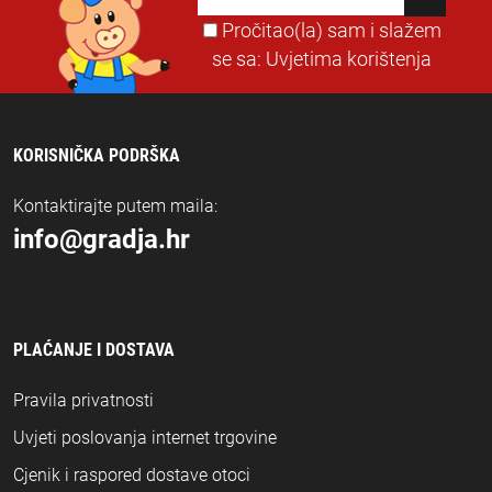
Pročitao(la) sam i slažem
se sa:
Uvjetima korištenja
KORISNIČKA PODRŠKA
Kontaktirajte putem maila:
info@gradja.hr
PLAĆANJE I DOSTAVA
Pravila privatnosti
Uvjeti poslovanja internet trgovine
Cjenik i raspored dostave otoci