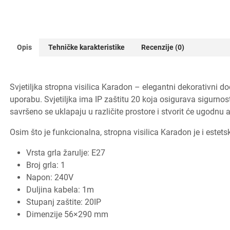
Opis
Tehničke karakteristike
Recenzije (0)
Svjetiljka stropna visilica Karadon – elegantni dekorativni dod
uporabu. Svjetiljka ima IP zaštitu 20 koja osigurava sigurnos
savršeno se uklapaju u različite prostore i stvorit će ugodnu 
Osim što je funkcionalna, stropna visilica Karadon je i estets
Vrsta grla žarulje: E27
Broj grla: 1
Napon: 240V
Duljina kabela: 1m
Stupanj zaštite: 20IP
Dimenzije 56×290 mm