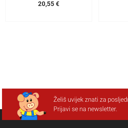
20,55
€
Želiš uvijek znati za poslje
Prijavi se na newsletter.