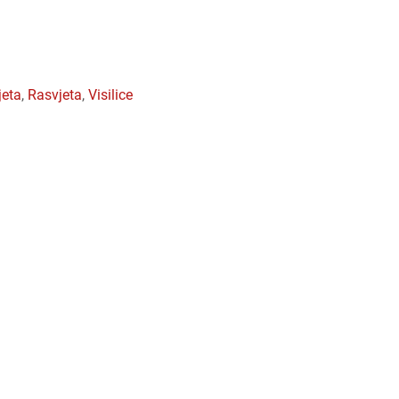
jeta
,
rasvjeta
,
visilice