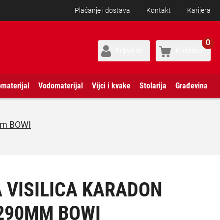
Plaćanje i dostava
Kontakt
Karijera
0
Prijavi se
Košarica
omaterijal
Vodomaterijal
Vijci i kvake
Stolarija
Građevina
mm BOWI
 VISILICA KARADON
X290MM BOWI