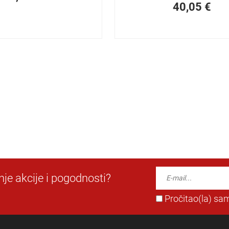
40,05
€
dnje akcije i pogodnosti?
Pročitao(la) sam