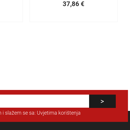
37,86
€
 i slažem se sa:
Uvjetima korištenja