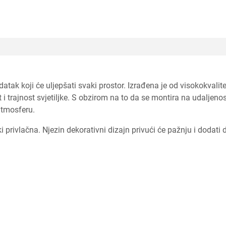
atak koji će uljepšati svaki prostor. Izrađena je od visokokvalite
t i trajnost svjetiljke. S obzirom na to da se montira na udalje
atmosferu.
ki privlačna. Njezin dekorativni dizajn privući će pažnju i dodat