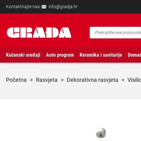
Kontaktirajte nas:
info@gradja.hr
Kućanski uređaji
Auto program
Keramika i sanitarije
Domać
početna
>
rasvjeta
>
dekorativna rasvjeta
>
visil