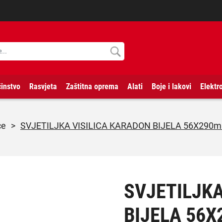
instvo
Rasvjeta
Zaštitna oprema
Alati
Boje i lakovi
Elektr
ice
>
SVJETILJKA VISILICA KARADON BIJELA 56X290
SVJETILJKA
BIJELA 56