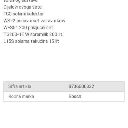
solarnog sustava
Dijelovi ovoga seta:
FCC solarni kolektor
WSF2 osnovni set za ravni krov
WFS61 200 priključni set
TS200-1E W spremnik 200 lit.
L15S solarna tekućina 15 lit
Šifra artikla
8736000332
Robna marka
Bosch