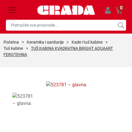
0
početna
>
keramika i sanitarije
>
kade i tuš kabine
>
tuš kabine
>
TUŠ KABINA KVADRATNA BRIGHT AQUAART
FEROTEHNA