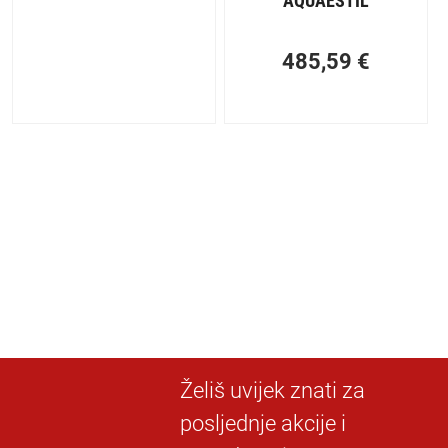
AQUAESTIL
485,59
€
Želiš uvijek znati za
posljednje akcije i