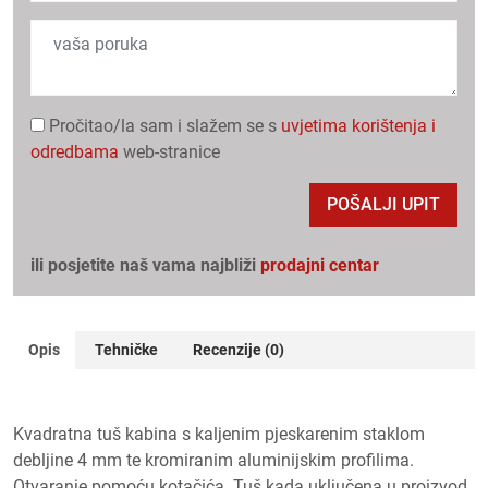
Pročitao/la sam i slažem se s
uvjetima korištenja i
odredbama
web-stranice
POŠALJI UPIT
ili posjetite naš vama najbliži
prodajni centar
Opis
Tehničke
Recenzije (0)
Kvadratna tuš kabina s kaljenim pjeskarenim staklom
debljine 4 mm te kromiranim aluminijskim profilima.
Otvaranje pomoću kotačića. Tuš kada uključena u proizvod.