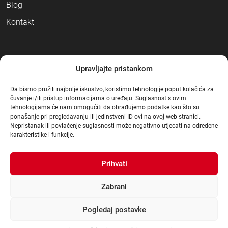
Blog
Kontakt
NAČINI PLAĆANJA
Upravljajte pristankom
Da bismo pružili najbolje iskustvo, koristimo tehnologije poput kolačića za
čuvanje i/ili pristup informacijama o uređaju. Suglasnost s ovim
tehnologijama će nam omogućiti da obrađujemo podatke kao što su
ponašanje pri pregledavanju ili jedinstveni ID-ovi na ovoj web stranici.
Nepristanak ili povlačenje suglasnosti može negativno utjecati na određene
karakteristike i funkcije.
Prihvati
Zabrani
Pogledaj postavke
© Građa 2021
.
|
Sva prava pridržana
|
Dizajn:
3d Mot
|