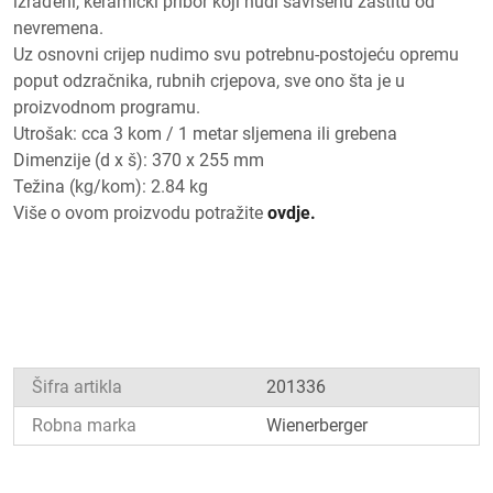
izrađeni, keramički pribor koji nudi savršenu zaštitu od
nevremena.
Uz osnovni crijep nudimo svu potrebnu-postojeću opremu
poput odzračnika, rubnih crjepova, sve ono šta je u
proizvodnom programu.
Utrošak: cca 3 kom / 1 metar sljemena ili grebena
Dimenzije (d x š): 370 x 255 mm
Težina (kg/kom): 2.84 kg
Više o ovom proizvodu potražite
ovdje.
Šifra artikla
201336
Robna marka
Wienerberger