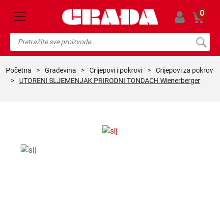
0
početna
>
građevina
>
crijepovi i pokrovi
>
crijepovi za pokrov
>
UTORENI SLJEMENJAK PRIRODNI TONDACH Wienerberger