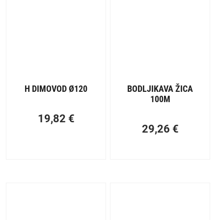
H DIMOVOD Ø120
BODLJIKAVA ŽICA
100M
19,82
€
29,26
€