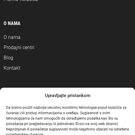
O NAMA
O nama
Prodajni centri
Blog
Kontakt
NAČINI PLAĆANJA
Upravljajte pristankom
Da bismo pružili najbolje iskustvo, koristimo tehnologije poput kolačića za
čuvanje i/ili pristup informacijama o uređaju. Suglasnost s ovim
tehnologijama će nam omogućiti da obrađujemo podatke kao što su
ponašanje pri pregledavanju ili jedinstveni ID-ovi na ovoj web stranici.
Nepristanak ili povlačenje suglasnosti može negativno utjecati na određene
karakteristike i funkcije.