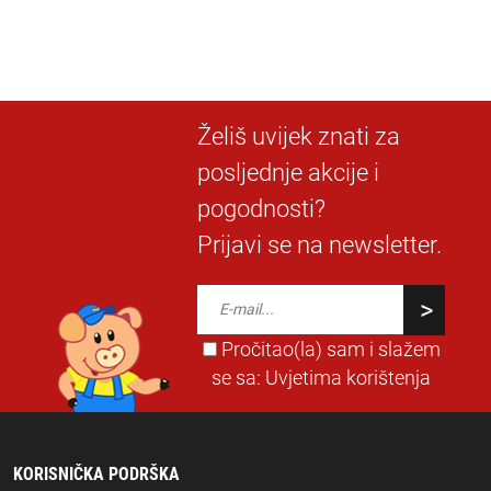
Želiš uvijek znati za
posljednje akcije i
pogodnosti?
Prijavi se na newsletter.
Pročitao(la) sam i slažem
se sa:
Uvjetima korištenja
KORISNIČKA PODRŠKA