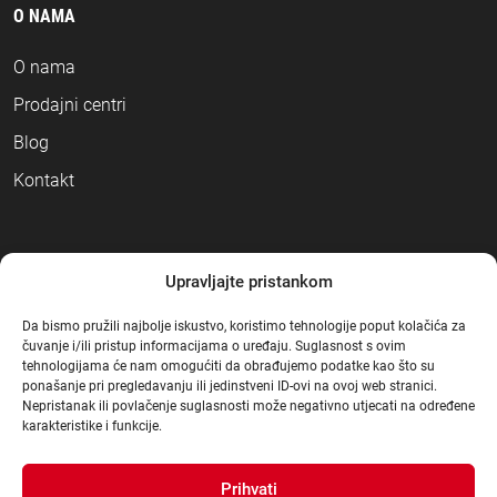
O NAMA
O nama
Prodajni centri
Blog
Kontakt
NAČINI PLAĆANJA
Upravljajte pristankom
Da bismo pružili najbolje iskustvo, koristimo tehnologije poput kolačića za
čuvanje i/ili pristup informacijama o uređaju. Suglasnost s ovim
tehnologijama će nam omogućiti da obrađujemo podatke kao što su
ponašanje pri pregledavanju ili jedinstveni ID-ovi na ovoj web stranici.
Nepristanak ili povlačenje suglasnosti može negativno utjecati na određene
karakteristike i funkcije.
Prihvati