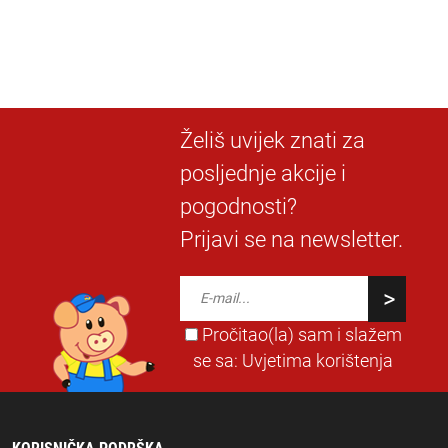
Želiš uvijek znati za
posljednje akcije i
pogodnosti?
Prijavi se na newsletter.
Pročitao(la) sam i slažem
se sa:
Uvjetima korištenja