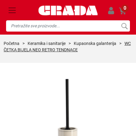
0
početna
>
keramika i sanitarije
>
kupaonska galanterija
>
WC
ČETKA BIJELA NEO RETRO TENDNACE