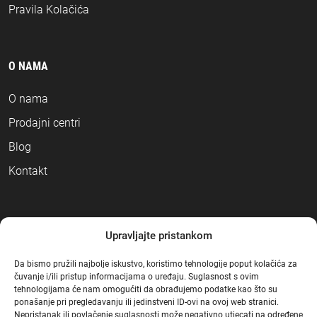
Pravila Kolačića
O NAMA
O nama
Prodajni centri
Blog
Kontakt
NAČINI PLAĆANJA
Upravljajte pristankom
Da bismo pružili najbolje iskustvo, koristimo tehnologije poput kolačića za
čuvanje i/ili pristup informacijama o uređaju. Suglasnost s ovim
tehnologijama će nam omogućiti da obrađujemo podatke kao što su
ponašanje pri pregledavanju ili jedinstveni ID-ovi na ovoj web stranici.
Nepristanak ili povlačenje suglasnosti može negativno utjecati na određene