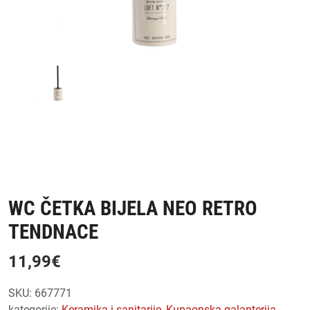
WC ČETKA BIJELA NEO RETRO
TENDNACE
11,99
€
SKU:
667771
kategorije:
keramika i sanitarije
,
kupaonska galanterija
,