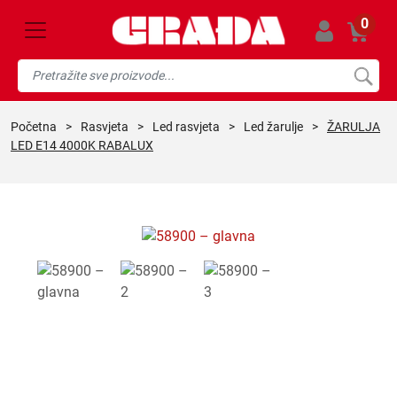
0
početna
>
rasvjeta
>
led rasvjeta
>
led žarulje
>
ŽARULJA
LED E14 4000K RABALUX