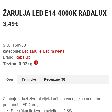
ŽARULJA LED E14 4000K RABALUX
3,49
€
SKU:
158900
kategorije:
led žarulje
,
led rasvjeta
Brand:
Rabalux
i
Težina: 0.02kg
Opis
Tehničke
Recenzije (0)
Značajno duži životni vijek i ušteda energije su neupitne
prednosti LED žarulja.
Specifikacije izvora svjetlosti:
1,8W