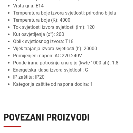
Vrsta grla:
E14
Temperatura boje izvora svjetlosti:
prirodno bijela
Temperatura boje (K):
4000
Tok svjetlosti izvora svjetlosti (lm):
120
Kut osvjetljenja (x°):
200
Oblik svjetlosnog izvora:
T18
Vijek trajanja izvora svjetlosti (h):
20000
Primijenjeni napon:
AC 220-240V
Ponderirana potrošnja energije (kwh/1000 ah):
1.8
Energetska klasa izvora svjetlosti:
G
IP zaštita:
IP20
Kategorija zaštite od napona dodira: 1
POVEZANI PROIZVODI