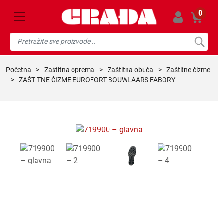
0
početna
>
zaštitna oprema
>
zaštitna obuća
>
zaštitne čizme
>
ZAŠTITNE ČIZME EUROFORT BOUWLAARS FABORY