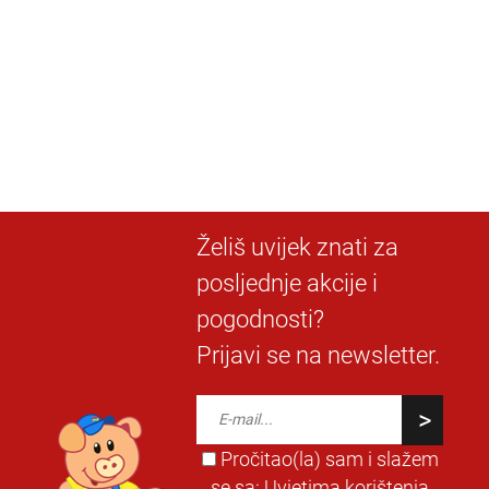
Želiš uvijek znati za
posljednje akcije i
pogodnosti?
Prijavi se na newsletter.
Pročitao(la) sam i slažem
se sa:
Uvjetima korištenja