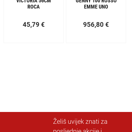
VICTORIA 56CM
GENNY 100 ROSSO
ROCA
EMME UNO
45,79
€
956,80
€
Želiš uvijek znati za
posljednje akcije i