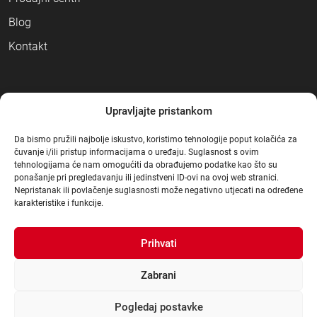
Blog
Kontakt
NAČINI PLAĆANJA
Upravljajte pristankom
Da bismo pružili najbolje iskustvo, koristimo tehnologije poput kolačića za
čuvanje i/ili pristup informacijama o uređaju. Suglasnost s ovim
tehnologijama će nam omogućiti da obrađujemo podatke kao što su
ponašanje pri pregledavanju ili jedinstveni ID-ovi na ovoj web stranici.
Nepristanak ili povlačenje suglasnosti može negativno utjecati na određene
karakteristike i funkcije.
Prihvati
Zabrani
Pogledaj postavke