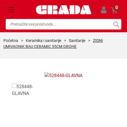
0
početna
>
keramika i sanitarije
>
sanitarije
>
ZIDNI
UMIVAONIK BAU CERAMIC 55CM GROHE