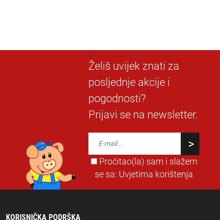
Želiš uvijek znati za
posljednje akcije i
pogodnosti?
Prijavi se na newsletter.
Pročitao(la) sam i slažem
se sa:
Uvjetima korištenja
KORISNIČKA PODRŠKA