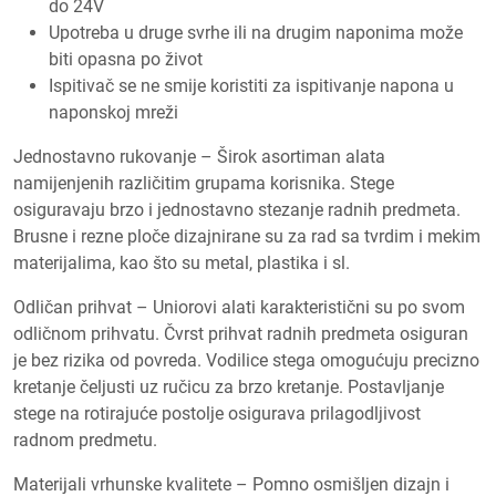
do 24V
Upotreba u druge svrhe ili na drugim naponima može
biti opasna po život
Ispitivač se ne smije koristiti za ispitivanje napona u
naponskoj mreži
Jednostavno rukovanje – Širok asortiman alata
namijenjenih različitim grupama korisnika. Stege
osiguravaju brzo i jednostavno stezanje radnih predmeta.
Brusne i rezne ploče dizajnirane su za rad sa tvrdim i mekim
materijalima, kao što su metal, plastika i sl.
Odličan prihvat – Uniorovi alati karakteristični su po svom
odličnom prihvatu. Čvrst prihvat radnih predmeta osiguran
je bez rizika od povreda. Vodilice stega omogućuju precizno
kretanje čeljusti uz ručicu za brzo kretanje. Postavljanje
stege na rotirajuće postolje osigurava prilagodljivost
radnom predmetu.
Materijali vrhunske kvalitete – Pomno osmišljen dizajn i