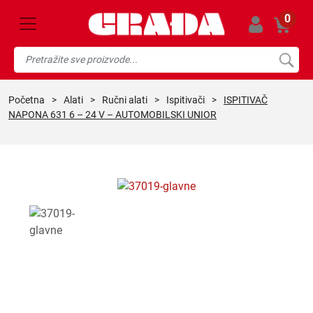
0
početna
>
alati
>
ručni alati
>
ispitivači
>
ISPITIVAČ
NAPONA 631 6 – 24 V – AUTOMOBILSKI UNIOR