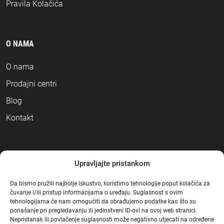
Pravila Kolačića
O NAMA
O nama
Prodajni centri
Blog
Kontakt
NAČINI PLAĆANJA
Upravljajte pristankom
Da bismo pružili najbolje iskustvo, koristimo tehnologije poput kolačića za
čuvanje i/ili pristup informacijama o uređaju. Suglasnost s ovim
tehnologijama će nam omogućiti da obrađujemo podatke kao što su
ponašanje pri pregledavanju ili jedinstveni ID-ovi na ovoj web stranici.
Nepristanak ili povlačenje suglasnosti može negativno utjecati na određene