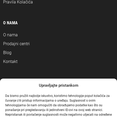
Pravila Kolačića
O NAMA
O nama
Prodajni centri
Blog
Kontakt
NAČINI PLAĆANJA
Upravljajte pristankom
Da bismo pružili najbolje iskustvo, koristimo tehnologije poput kolačića za
čuvanje i/ili pristup informacijama o uređaju. Suglasnost s ovim
tehnologijama će nam omogućiti da obrađujemo podatke kao što su
ponašanje pri pregledavanju ili jedinstveni ID-ovi na ovoj web stranici.
Nepristanak ili povlačenje suglasnosti može negativno utjecati na određene