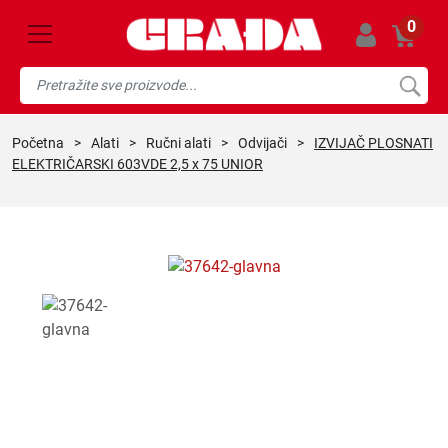
0
početna
>
alati
>
ručni alati
>
odvijači
>
IZVIJAČ PLOSNATI
ELEKTRIČARSKI 603VDE 2,5 x 75 UNIOR