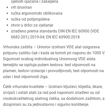
cjelosti ojačana i zakaljena
vrh bruniran
ručka ergonomski oblikovana
ručka od polipropilena
otvor u dršci za vješanje
izrađeno prema standardu DIN EN IEC 60900 (VDE
0682-201):2019-04; EN IEC 60900:2018
Vrhunska zaštita – Uniorov izolirani VDE alat osigurava
potpunu zaštitu čak i kada se koristi pri naponu do 1000 V.
Sigurnost svakog individualnog Uniorovog VDE alata
temeljito se ispituje putem testova: test otpornosti na
plamen, testovi izolacije i provodljivosti, test otpornosti na
udar i test otpornosti žiga.
Čelik vrhunske kvalitete – Izolirani ključevi, kliješta, škare,
izvijači i ostali alati za rad pod naponom izrađeni su od
visokokvalitetnog alatnog čelika, sa dodatnom zaštitom, a
dizajnirani su za jednostavno i sigurno korištenje.