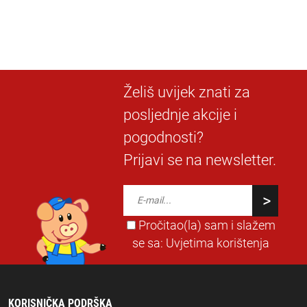
Želiš uvijek znati za
posljednje akcije i
pogodnosti?
Prijavi se na newsletter.
Pročitao(la) sam i slažem
se sa:
Uvjetima korištenja
KORISNIČKA PODRŠKA