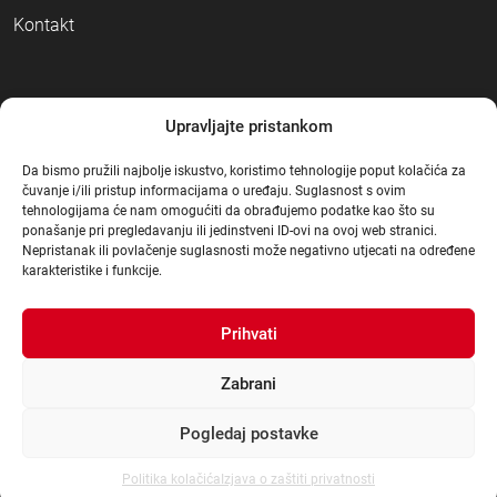
Kontakt
NAČINI PLAĆANJA
Upravljajte pristankom
Da bismo pružili najbolje iskustvo, koristimo tehnologije poput kolačića za
čuvanje i/ili pristup informacijama o uređaju. Suglasnost s ovim
tehnologijama će nam omogućiti da obrađujemo podatke kao što su
ponašanje pri pregledavanju ili jedinstveni ID-ovi na ovoj web stranici.
Nepristanak ili povlačenje suglasnosti može negativno utjecati na određene
karakteristike i funkcije.
Prihvati
Zabrani
Pogledaj postavke
© Građa 2021
.
|
Sva prava pridržana
|
Dizajn:
3d Mot
|
Izrada:
dcc4web
Politika kolačića
Izjava o zaštiti privatnosti