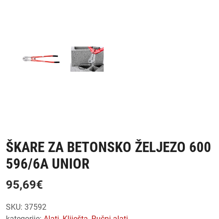
ŠKARE ZA BETONSKO ŽELJEZO 600
596/6A UNIOR
95,69
€
SKU:
37592
kategorije:
alati
,
kliješta
,
ručni alati