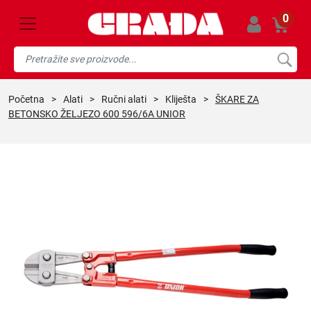
0
početna
>
alati
>
ručni alati
>
kliješta
>
ŠKARE ZA
BETONSKO ŽELJEZO 600 596/6A UNIOR