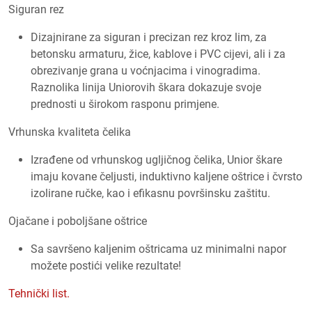
Siguran rez
Dizajnirane za siguran i precizan rez kroz lim, za
betonsku armaturu, žice, kablove i PVC cijevi, ali i za
obrezivanje grana u voćnjacima i vinogradima.
Raznolika linija Uniorovih škara dokazuje svoje
prednosti u širokom rasponu primjene.
Vrhunska kvaliteta čelika
Izrađene od vrhunskog ugljičnog čelika, Unior škare
imaju kovane čeljusti, induktivno kaljene oštrice i čvrsto
izolirane ručke, kao i efikasnu površinsku zaštitu.
Ojačane i poboljšane oštrice
Sa savršeno kaljenim oštricama uz minimalni napor
možete postići velike rezultate!
Tehnički list.