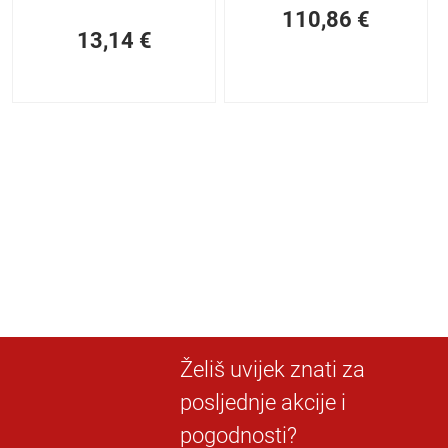
110,86
€
13,14
€
Želiš uvijek znati za
posljednje akcije i
pogodnosti?