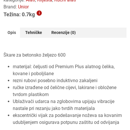
Brand:
Unior
i
Težina: 0.7kg
Opis
Tehničke
Recenzije (0)
Škare za betonsko željezo 600
materijal: čeljusti od Premium Plus alatnog čelika,
kovane i poboljšane
rezni rubovi posebno induktivno zakaljeni
ručke izrađene od čelične cijevi, lakirane i obložene
tvrdom plastikom
Ublaživači udarca na zglobovima upijaju vibracije
nastale pri rezanju jako tvrdih materijala
ekscentrički vijak za podešavanje noževa sa kovanim
udubljenjem osigurava potpunu zaštitu od odvijanja